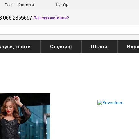
Рус
Укр
Блог
Контакти
8 066 2855697
Передзвонити вам?
Блузи, кофти
Спідниці
Штани
Верх