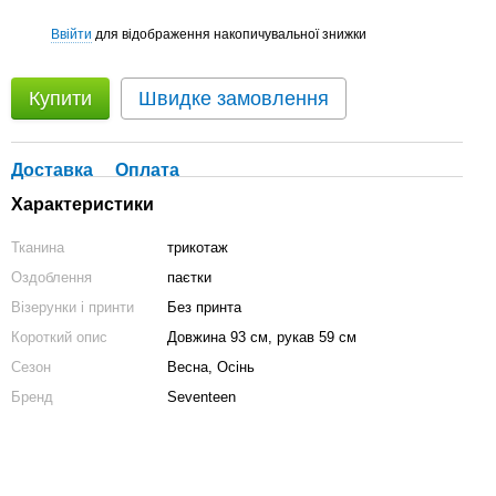
Ввійти
для відображення накопичувальної знижки
%
Купити
Швидке замовлення
Доставка
Оплата
Характеристики
Тканина
трикотаж
Оздоблення
паєтки
Візерунки і принти
Без принта
Короткий опис
Довжина 93 см, рукав 59 см
Сезон
Весна, Осінь
Бренд
Seventeen