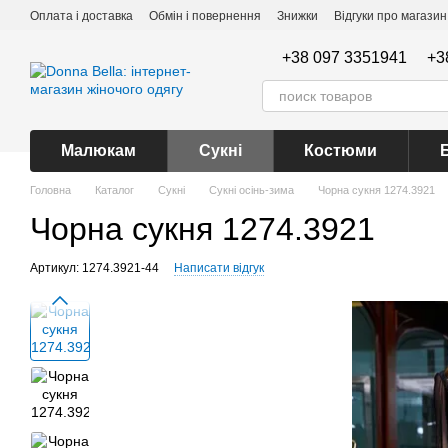
Перейти до основного контенту
Оплата і доставка
Обмін і повернення
Знижки
Відгуки про магазин
+38 097 3351941
+3
Малюкам
Сукні
Костюми
Головна
Каталог
Сукні
Сукні осінь-зима
Чорна сукня 1274.3921
Чорна сукня 1274.3921
Артикул: 1274.3921-44
Написати відгук