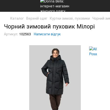
Каталог
Верхній одяг
Куртки зимові, пуховики
Чорний зи
Чорний зимовий пуховик Мілорі
Артикул:
102563
Написати відгук