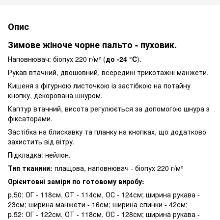
Опис
Зимове жіноче чорне пальто - пуховик.
Наповнювач: біопух 220 г/м² (
до -24 °C
).
Рукав втачний, двошовний, всередині трикотажні манжети.
Кишеня з фігурною листочкою із застібкою на потайну
кнопку, декорована шнуром.
Каптур втачний, висота регулюється за допомогою шнура з
фіксаторами.
Застібка на блискавку та планку на кнопках, що додатково
захистить від вітру.
Підкладка: нейлон.
Тип тканини:
плащова, наповнювач - біопух 220 г/м²
Орієнтовні заміри по готовому виробу:
р.50: ОГ - 118см, ОТ - 114см, ОС - 124см; ширина рукава -
23см; ширина манжети - 16см; ширина спинки - 42см;
р.52: ОГ - 122см, ОТ - 118см, ОС - 128см; ширина рукава -