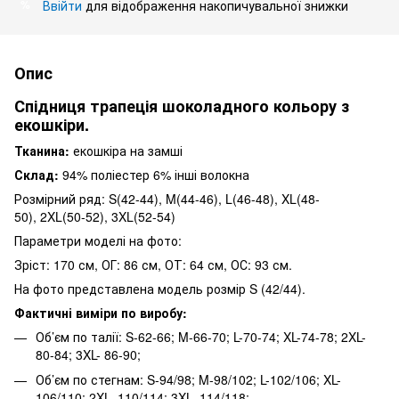
Ввійти
для відображення накопичувальної знижки
%
Опис
Спідниця трапеція шоколадного кольору з
екошкіри.
Тканина:
екошкіра на замші
Склад:
94% поліестер 6% інші волокна
Розмірний ряд: S(42-44), M(44-46), L(46-48), XL(48-
50), 2XL(50-52), 3XL(52-54)
Параметри моделі на фото:
Зріст: 170 см, ОГ: 86 см, ОТ: 64 см, ОС: 93 см.
На фото представлена ​​модель розмір S (42/44).
Фактичні виміри по виробу:
Об’єм по талії: S-62-66; M-66-70; L-70-74; XL-74-78; 2XL-
80-84; 3XL- 86-90;
Об’єм по стегнам: S-94/98; M-98/102; L-102/106; XL-
106/110; 2XL- 110/114; 3XL- 114/118;