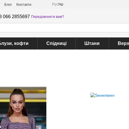
Рус
Укр
Блог
Контакти
8 066 2855697
Передзвонити вам?
Блузи, кофти
Спідниці
Штани
Верх