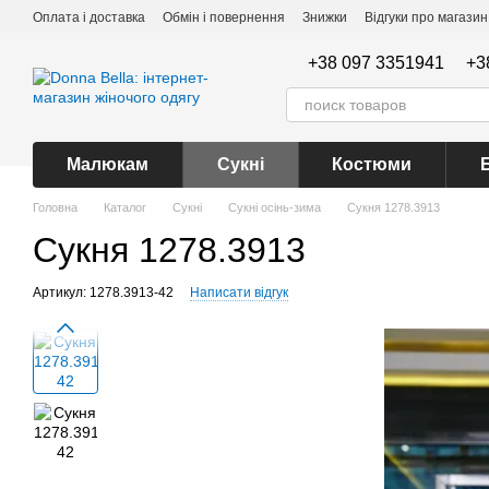
Перейти до основного контенту
Оплата і доставка
Обмін і повернення
Знижки
Відгуки про магазин
+38 097 3351941
+3
Малюкам
Сукні
Костюми
Головна
Каталог
Сукні
Сукні осінь-зима
Сукня 1278.3913
Сукня 1278.3913
Артикул: 1278.3913-42
Написати відгук