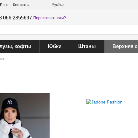
Рус
Укр
Блог
Контакты
8 066 2855697
Перезвонить вам?
лузы, кофты
Юбки
Штаны
Верхняя 
ост
т