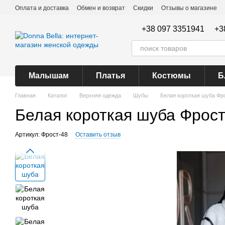
Перейти к основному контенту
Оплата и доставка
Обмен и возврат
Скидки
Отзывы о магазине
+38 097 3351941
+3
Малышам
Платья
Костюмы
Б
Главная
Каталог
Верхняя одежда
Шубы
Белая короткая шуба Фр
Белая короткая шуба Фрос
Артикул: Фрост-48
Оставить отзыв