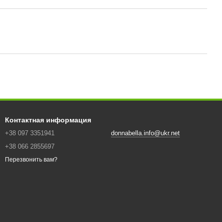
Контактная информация
+38 097 3351941
donnabella.info@ukr.net
+38 066 2855697
Перезвонить вам?