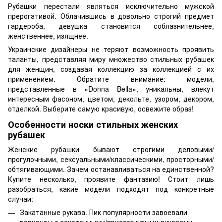
Рубашки перестали являться исключительно мужской
прерогативой. Облачившись в довольно строгий предмет
гардероба, девушка становится соблазнительнее,
женственнее, изящнее.
Украинские дизайнеры не теряют возможность проявить
таланты, представляя миру множество
стильных рубашек
для женщин
, создавая коллекцию за коллекцией с их
применением. Обратите внимание: модели,
представленные в «Donna Bella», уникальны, влекут
интересным фасоном, цветом, декольте, узором, декором,
отделкой. Выберите самую красивую, освежите образ!
Особенности носки стильных женских
рубашек
Женские рубашки бывают строгими деловыми/
прогулочными, сексуальными/классическими, просторными/
обтягивающими. Зачем останавливаться на единственной?
Купите несколько, проявите фантазию! Стоит лишь
разобраться, какие модели подходят под конкретные
случаи:
Закатанные рукава. Пик популярности завоевали
варианты с закатанными/пристегнутыми рукавами.