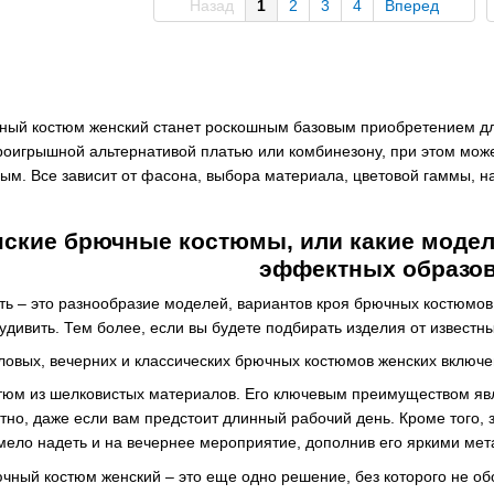
Назад
1
2
3
4
Вперед
ный костюм женский станет роскошным базовым приобретением для 
роигрышной альтернативой платью или комбинезону, при этом может
ым. Все зависит от фасона, выбора материала, цветовой гаммы, на
ские брючные костюмы, или какие модел
эффектных образо
ть – это разнообразие моделей, вариантов кроя брючных костюмов. 
удивить. Тем более, если вы будете подбирать изделия от известн
ловых, вечерних и классических брючных костюмов женских включе
тюм из шелковистых материалов. Его ключевым преимуществом явля
но, даже если вам предстоит длинный рабочий день. Кроме того, з
мело надеть и на вечернее мероприятие, дополнив его яркими ме
чный костюм женский – это еще одно решение, без которого не об