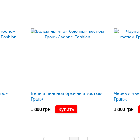
стюм
Белый льняной брючный костюм
Черный льн
Гранж
Гранж
1 800 грн
Купить
1 800 грн