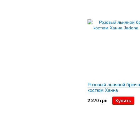
Розовый льняной брюч
костюм Ханна
2 270 грн
Купить