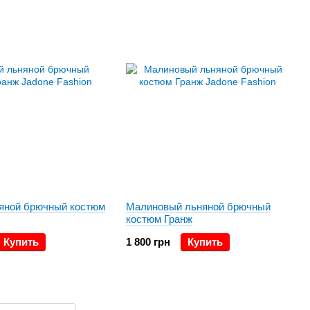
яной брючный костюм
Малиновый льняной брючный
костюм Гранж
Купить
1 800 грн
Купить