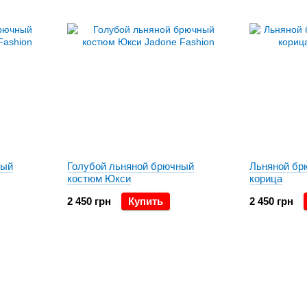
ный
Голубой льняной брючный
Льняной бр
костюм Юкси
корица
2 450 грн
Купить
2 450 грн