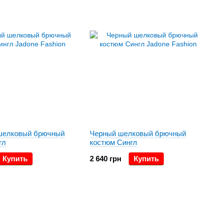
шелковый брючный
Черный шелковый брючный
гл
костюм Сингл
Купить
2 640 грн
Купить