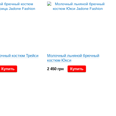
ючный костюм Трейси
Молочный льняной брючный
костюм Юкси
Купить
2 450 грн
Купить