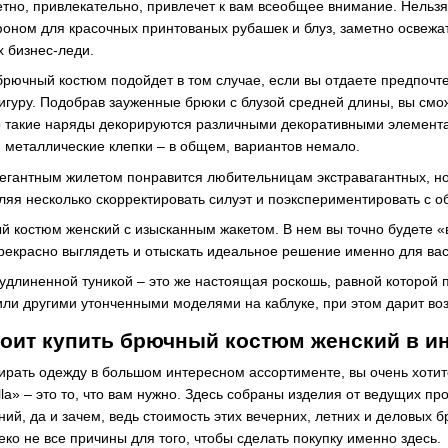
тно, привлекательно, привлечет к вам всеобщее внимание. Нельзя 
оном для красочных принтованых рубашек и блуз, заметно освежа
х бизнес-леди.
рючный костюм подойдет в том случае, если вы отдаете предпочт
игуру. Подобрав зауженные брюки с блузой средней длины, вы смож
 такие наряды декорируются различными декоративными элемента
 металлические клепки – в общем, вариантов немало.
егантным жилетом понравится любительницам экстравагантных, но 
ляя несколько скорректировать силуэт и поэкспериментировать с о
 костюм женский с изысканным жакетом. В нем вы точно будете «в
рекрасно выглядеть и отыскать идеальное решение именно для вас
 удлиненной туникой – это же настоящая роскошь, равной которой 
ли другими утонченными моделями на каблуке, при этом дарит воз
оит купить брючный костюм женский в и
ирать одежду в большом интересном ассортименте, вы очень хотите
la» – это то, что вам нужно. Здесь собраны изделия от ведущих пр
ний, да и зачем, ведь стоимость этих вечерних, летних и деловых
еко не все причины для того, чтобы сделать покупку именно здесь.