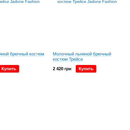
яной брючный костюм
Молочный льняной брючный
костюм Трейси
Купить
2 420 грн
Купить