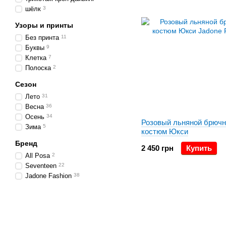
шёлк
3
Узоры и принты
Без принта
11
Буквы
9
Клетка
7
Полоска
2
Сезон
Лето
31
Весна
36
Осень
34
Розовый льняной брюч
Зима
5
костюм Юкси
Бренд
2 450 грн
Купить
All Posa
2
Seventeen
22
Jadone Fashion
38