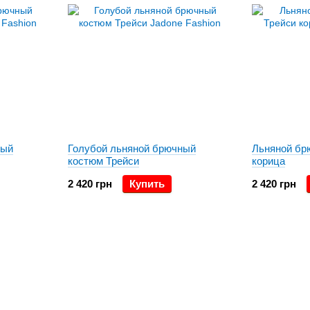
ный
Голубой льняной брючный
Льняной бр
костюм Трейси
корица
2 420 грн
Купить
2 420 грн