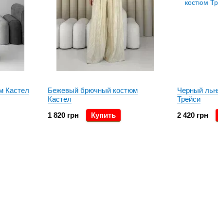
м Кастел
Бежевый брючный костюм
Черный льн
Кастел
Трейси
1 820 грн
Купить
2 420 грн