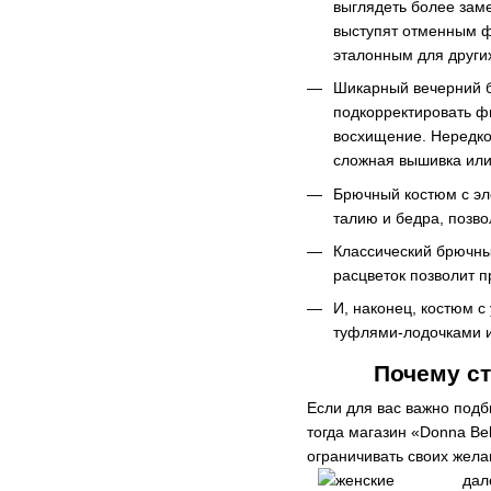
выглядеть более заме
выступят отменным ф
эталонным для други
Шикарный вечерний б
подкорректировать ф
восхищение. Нередко
сложная вышивка или
Брючный костюм с эл
талию и бедра, позво
Классический брючный
расцветок позволит п
И, наконец, костюм с
туфлями-лодочками и
Почему ст
Если для вас важно подб
тогда магазин «Donna Bel
ограничивать своих жела
дал