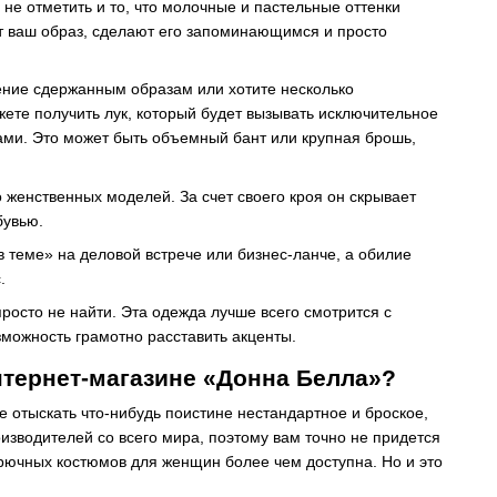
не отметить и то, что молочные и пастельные оттенки
т ваш образ, сделают его запоминающимся и просто
ение сдержанным образам или хотите несколько
ете получить лук, который будет вызывать исключительное
ми. Это может быть объемный бант или крупная брошь,
женственных моделей. За счет своего кроя он скрывает
бувью.
 теме» на деловой встрече или бизнес-ланче, а обилие
.
просто не найти. Эта одежда лучше всего смотрится с
можность грамотно расставить акценты.
нтернет-магазине «Донна Белла»?
 отыскать что-нибудь поистине нестандартное и броское,
оизводителей со всего мира, поэтому вам точно не придется
 брючных костюмов для женщин более чем доступна. Но и это