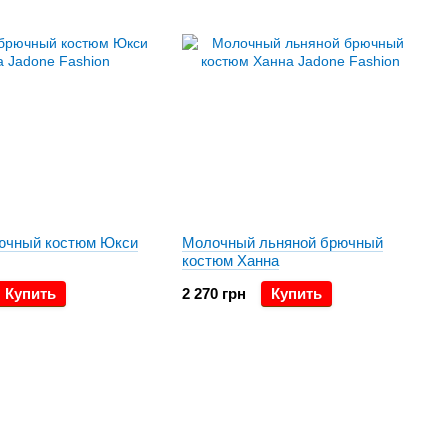
ючный костюм Юкси
Молочный льняной брючный
костюм Ханна
Купить
2 270 грн
Купить