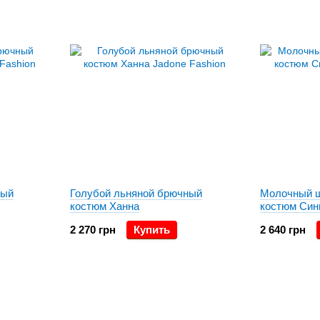
ный
Голубой льняной брючный
Молочный 
костюм Ханна
костюм Син
2 270 грн
Купить
2 640 грн