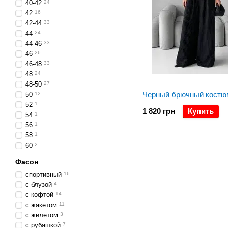
40-42
24
42
16
42-44
33
44
24
44-46
33
46
26
46-48
33
48
24
48-50
27
Черный брючный костю
50
12
52
1
1 820 грн
Купить
54
1
56
1
58
1
60
2
Фасон
спортивный
16
с блузой
4
с кофтой
14
с жакетом
11
с жилетом
3
с рубашкой
7