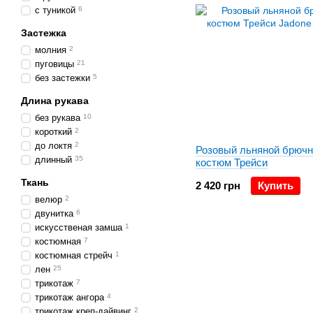
с туникой
6
Застежка
молния
2
пуговицы
21
без застежки
5
Длина рукава
без рукава
10
короткий
2
до локтя
2
Розовый льняной брюч
длинный
35
костюм Трейси
Ткань
2 420 грн
Купить
велюр
2
двунитка
6
искусственая замша
1
костюмная
7
костюмная стрейч
1
лен
25
трикотаж
7
трикотаж ангора
4
трикотаж креп-дайвинг
2