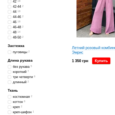
42
18
42-44
2
44
18
44-46
2
46
18
46-48
2
48
14
48-50
2
Застежка
Летний розовый комбин
пуговицы
2
Эмрис
Длина рукава
1 350 грн
Купить
без рукава
5
короткий
7
три четверти
6
длинный
2
Ткань
костюмная
2
коттон
6
креп
2
креп-шифон
1