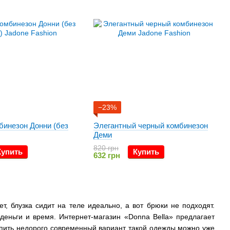
−23%
бинезон Донни (без
Элегантный черный комбинезон
Деми
820 грн
Купить
Купить
632 грн
, блузка сидит на теле идеально, а вот брюки не подходят.
деньги и время. Интернет-магазин «Donna Bella» предлагает
пить недорого
современный вариант такой одежды можно уже