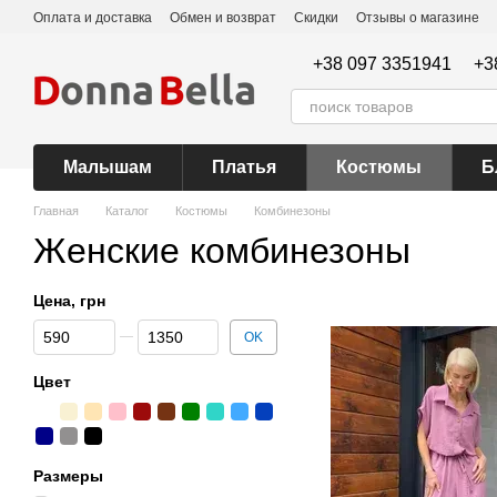
Перейти к основному контенту
Оплата и доставка
Обмен и возврат
Скидки
Отзывы о магазине
+38 097 3351941
+3
Малышам
Платья
Костюмы
Б
Главная
Каталог
Костюмы
Комбинезоны
Женские комбинезоны
Цена, грн
От Цена, грн
До Цена, грн
OK
Цвет
Размеры