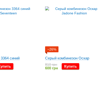
−26%
 3364 синий
Серый комбинезон Оскар
810 грн
Купить
Купить
600 грн