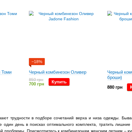
−18%
 Томи
Черный комбинезон Оливер
Черный ком
броши)
850 грн
Купить
700 грн
880 грн
ют трудности в подборе сочетаний верха и низа одежды. Бывает
е один день в поисках оптимального комплекта, тратить лишние 
ой проблемы. Присмотритесь к
комбинезонам женским летним – ку