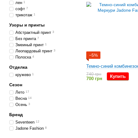
лен
1
софт
7
трикотаж
1
Узоры и принты
Абстрактный принт
3
Без принта
7
Змеиный принт
1
Леопардовый принт
3
−5%
Полоска
4
Темно-синий комбинезо
Отделка
740 грн
кружево
1
Купить
700 грн
Сезон
Лето
17
Весна
14
Осень
3
Бренд
Seventeen
12
Jadone Fashion
8