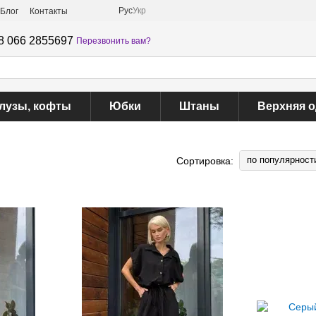
Рус
Укр
Блог
Контакты
8 066 2855697
Перезвонить вам?
лузы, кофты
Юбки
Штаны
Верхняя 
по популярност
Сортировка: