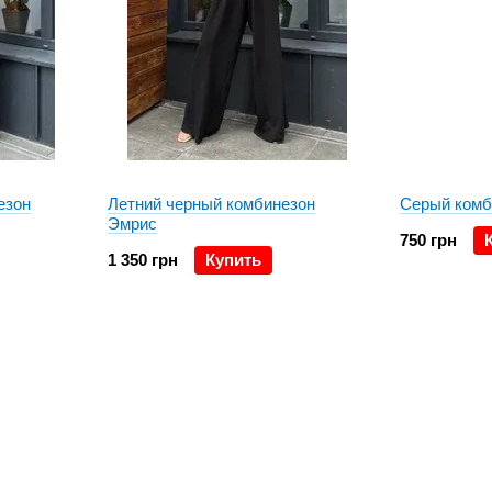
езон
Летний черный комбинезон
Серый комб
Эмрис
750 грн
1 350 грн
Купить