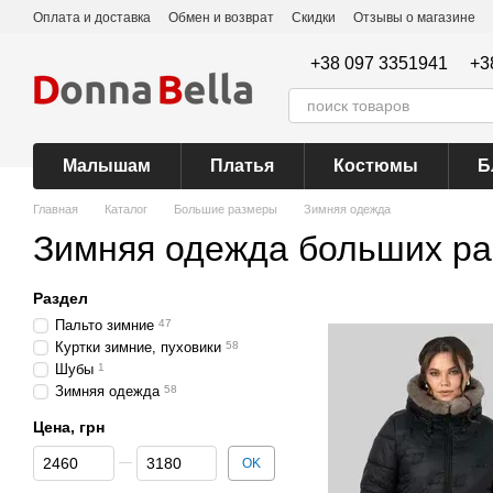
Перейти к основному контенту
Оплата и доставка
Обмен и возврат
Скидки
Отзывы о магазине
+38 097 3351941
+3
Малышам
Платья
Костюмы
Б
Главная
Каталог
Большие размеры
Зимняя одежда
Зимняя одежда больших р
Раздел
Пальто зимние
47
Куртки зимние, пуховики
58
Шубы
1
Зимняя одежда
58
Цена, грн
От Цена, грн
До Цена, грн
OK