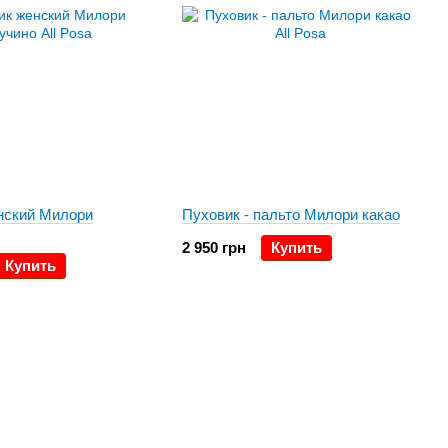
нский Милори
Пуховик - пальто Милори какао
2 950 грн
Купить
Купить