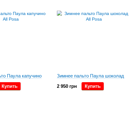
ьто Паула капучино
Зимнее пальто Паула шоколад
Купить
2 950 грн
Купить