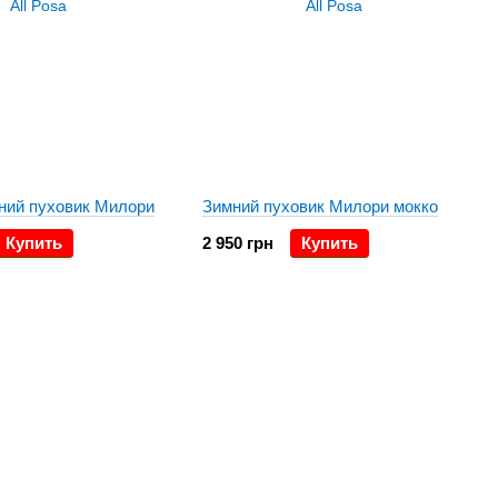
ний пуховик Милори
Зимний пуховик Милори мокко
Купить
2 950 грн
Купить