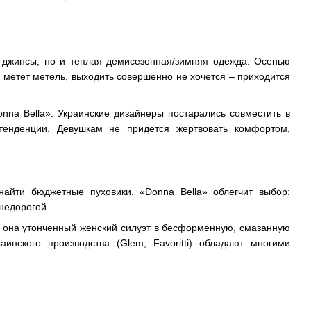
 джинсы, но и теплая демисезонная/зимняя одежда. Осенью
, метет метель, выходить совершенно не хочется – приходится
onna Bella». Украинские дизайнеры постарались совместить в
е тенденции. Девушкам не придется жертвовать комфортом,
 найти бюджетные пуховики. «Donna Bella» облегчит выбор:
недорогой.
 она утонченный женский силуэт в бесформенную, смазанную
нского производства (Glem, Favoritti) обладают многими