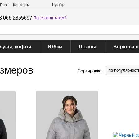
Рус
Укр
Блог
Контакты
8 066 2855697
Перезвонить вам?
лузы, кофты
Юбки
Штаны
Верхняя 
азмеров
по популярност
Сортировка: