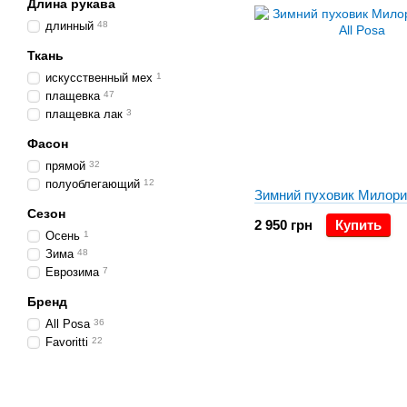
Длина рукава
длинный
48
Ткань
искусственный мех
1
плащевка
47
плащевка лак
3
Фасон
прямой
32
полуоблегающий
12
Зимний пуховик Милори
Сезон
2 950 грн
Купить
Осень
1
Зима
48
Еврозима
7
Бренд
All Posa
36
Favoritti
22