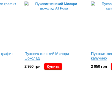
 графит
Пуховик женский Милори
Пуховик же
шоколад
капучино
2 950 грн
Купить
2 950 грн