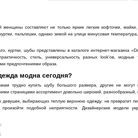
 женщины составляют не только яркие легкие кофточки, майки,
куртки, пальтишки, однако зимой на улице минусовая температура
то, куртки, шубы представлены в каталоге интернет-магазина «D
практичность, стиль, универсальность разных look’ов, модны
ыми предпочтениями образа.
дежда модна сегодня?
амам трудно
купить шубу большого размера
, другие не могут
кими страницами ассортимент довольно широкий, разнообразный, 
х девушек, выбирающих теплую верхнюю одежду: не превратит ли
произойти подобной неприятности. Дизайнерские модели украи
;
;