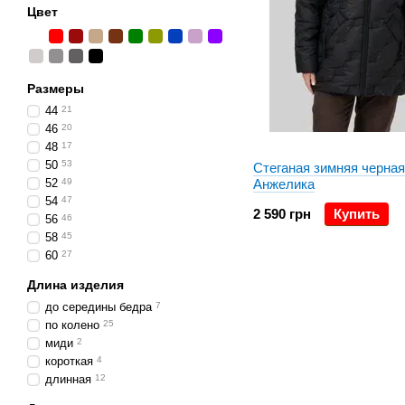
Цвет
Размеры
44
21
46
20
48
17
50
53
Стеганая зимняя черная
52
49
Анжелика
54
47
2 590 грн
Купить
56
46
58
45
60
27
Длина изделия
до середины бедра
7
по колено
25
миди
2
короткая
4
длинная
12