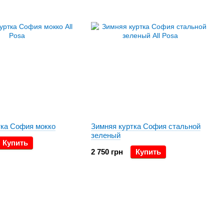
тка София мокко
Зимняя куртка София стальной
зеленый
Купить
2 750 грн
Купить