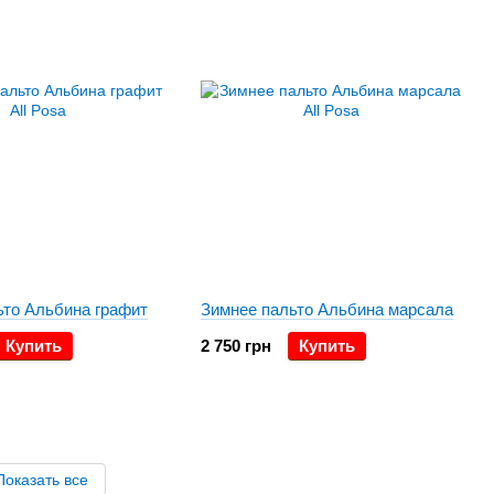
ьто Альбина графит
Зимнее пальто Альбина марсала
Купить
2 750 грн
Купить
Показать все