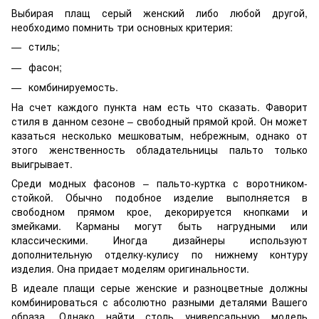
Выбирая
плащ серый женский
либо любой другой,
необходимо помнить три основных критерия:
стиль;
фасон;
комбинируемость.
На счет каждого пункта нам есть что сказать. Фаворит
стиля в данном сезоне – свободный прямой крой. Он может
казаться несколько мешковатым, небрежным, однако от
этого женственность обладательницы пальто только
выигрывает.
Среди модных фасонов – пальто-куртка с воротником-
стойкой. Обычно подобное изделие выполняется в
свободном прямом крое, декорируется кнопками и
змейками. Карманы могут быть нагрудными или
классическими. Иногда дизайнеры используют
дополнительную отделку-кулису по нижнему контуру
изделия. Она придает моделям оригинальности.
В идеале
плащи серые женские
и разноцветные должны
комбинироваться с абсолютно разными деталями Вашего
образа. Однако найти столь универсальную модель