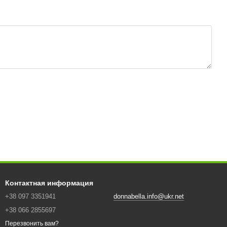
Контактная информация
+38 097 3351941
donnabella.info@ukr.net
+38 066 2855697
Перезвонить вам?