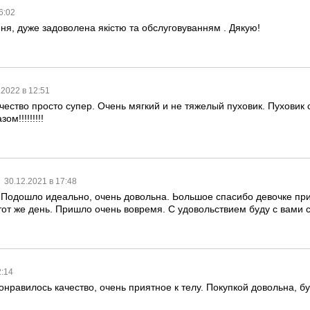
16:02
я, дуже задоволена якістю та обслуговуванням . Дякую!
.2022 в 12:51
чество просто супер. Очень мягкий и не тяжелый пуховик. Пуховик
м!!!!!!!!!
30.12.2021 в 17:48
 Подошло идеально, очень довольна. Ьольшое спасибо девочке при
этот же день. Пришло очень вовремя. С удовольствием буду с вами 
2:14
онравилось качество, очень приятное к телу. Покупкой довольна, 