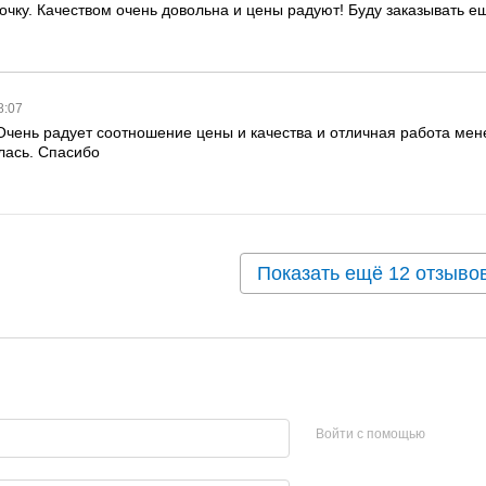
очку. Качеством очень довольна и цены радуют! Буду заказывать 
8:07
 Очень радует соотношение цены и качества и отличная работа ме
лась. Спасибо
Показать ещё 12 отзыво
Войти с помощью