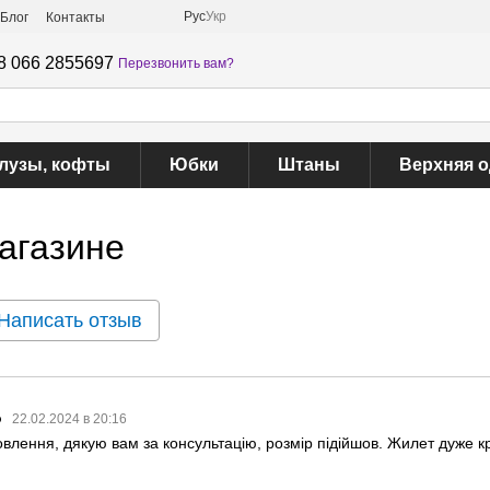
Рус
Укр
Блог
Контакты
8 066 2855697
Перезвонить вам?
лузы, кофты
Юбки
Штаны
Верхняя 
агазине
Написать отзыв
о
22.02.2024 в 20:16
лення, дякую вам за консультацію, розмір підійшов. Жилет дуже кр