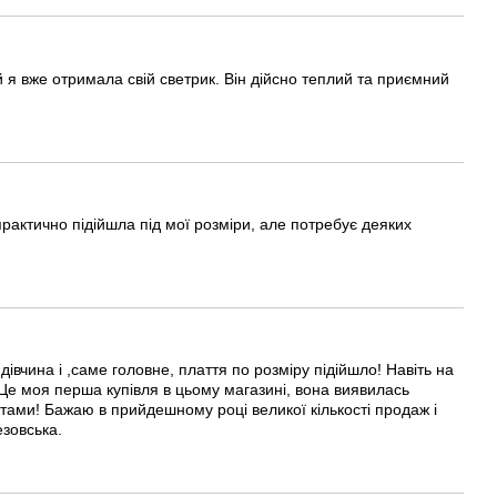
й я вже отримала свій светрик. Він дійсно теплий та приємний
 практично підійшла під мої розміри, але потребує деяких
вчина і ,саме головне, плаття по розміру підійшло! Навіть на
 Це моя перша купівля в цьому магазині, вона виявилась
ами! Бажаю в прийдешному році великої кількості продаж і
езовська.