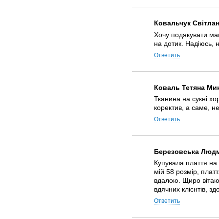
Ковальчук Світла
Хочу подякувати маг
на дотик. Надіюсь, 
Ответить
Коваль Тетяна Ми
Тканина на сукні хо
коректив, а саме, н
Ответить
Березовська Люд
Купувала плаття на 
мій 58 розмір, плат
вдалою. Щиро вітаю
вдячних клієнтів, зд
Ответить