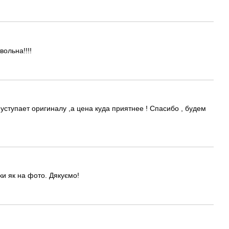
ольна!!!!
уступает оригиналу ,а цена куда приятнее ! Спасибо , будем
и як на фото. Дякуємо!