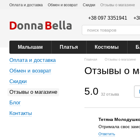
Перейти к основному контенту
Оплата и доставка
Обмен и возврат
Скидки
Отзывы о магазине
+38 097 3351941
+3
Малышам
Платья
Костюмы
Б
Оплата и доставка
Главная
Отзывы о магазине
Отзывы о м
Обмен и возврат
Скидки
5.0
Отзывы о магазине
32
отзыва
Блог
Контакты
Тетяна Молодушк
Отримала своє замов
Ответить