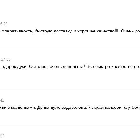
16:23
оперативность, быструю доставку, и хорошее качество!!!! Очень дов
в 17:15
одарок духи. Остались очень довольны ! Всё быстро и качество не 
:41
лки з малюнками. Дочка дуже задоволена. Яскраві кольори, футболк
0:11