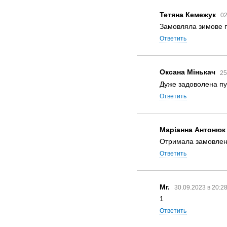
Тетяна Кемежук
02
Замовляла зимове пал
Ответить
Оксана Мінькач
25
Дуже задоволена пу
Ответить
Маріанна Антонюк
Отримала замовлення
Ответить
Mr.
30.09.2023 в 20:2
1
Ответить