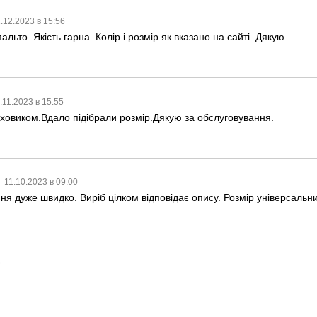
.12.2023 в 15:56
ьто..Якість гарна..Колір і розмір як вказано на сайті..Дякую...
.11.2023 в 15:55
ховиком.Вдало підібрали розмір.Дякую за обслуговування.
11.10.2023 в 09:00
 дуже швидко. Виріб цілком відповідає опису. Розмір універсальний 
8