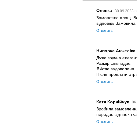
Оленка
30.09.2023 в
Замовляла плащ. Ве
відповідь.Замовила 
Ответить
Нипорка Анжеліка
Дуже зручна елеган
Розмір співпадає.
Якістю задоволена.
Після проплати отр
Ответить
Катя Корнійчук
06
Зробила замовлення,
передає відтінок тка
Ответить