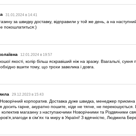
на
31.01.2024 в 14:41
азину за швидку доставку, відправили у той же день, а на наступни
не покошлатиться:)
колаївна
12.01.2024 в 19:57
рошої якості, колір більш яскравіший ніж на зразку. Взагальлі, сукня
еобхідно вшити тому, що трохи завелика і довга.
мила
29.12.2023 в 15:43
Новорічний корпоратив. Доставка дуже швидка, менеджер приємна ді
тя досить гарне, акуратно пошите, ніде не тягне, не перекошується.
 колектив магазину з наступаючими Новорічними та Різдвяними свят
оров'я,злагоди в сім'ях та миру в Україні! З вдячністю, Людмила Бер