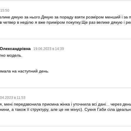
 15:50
лике дякую за нього.Дякую за пораду взяти розміром менший і за п
в четвер в неділю я вже приміром покупку.Ще раз велике дякую і р
 Олександрівна
19.06.2023 в 14:39
тно модель.
имала на наступний день.
.04.2023 в 11:53
 мені передзвонила приємна жінка і уточнила всі дані... через день
нини, а також її структуру, але це не мінус). Сукня Габи сіла ідеал