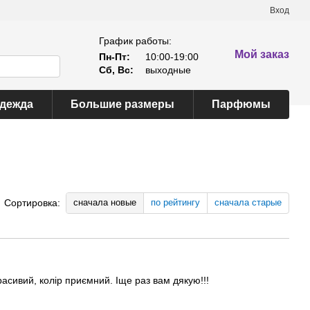
Вход
График работы:
Мой заказ
Пн-Пт:
10:00-19:00
Сб, Вс:
выходные
одежда
Большие размеры
Парфюмы
сначала новые
по рейтингу
сначала старые
Сортировка:
асивий, колір приємний. Іще раз вам дякую!!!