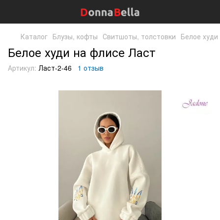
Каталог
Блузы, кофты
Свитшоты, толстовки
Белое худи
Белое худи на флисе Ласт
Артикул:
Ласт-2-46
1 отзыв