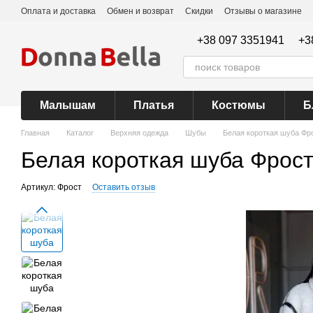
Перейти к основному контенту
Оплата и доставка
Обмен и возврат
Скидки
Отзывы о магазине
+38 097 3351941
+3
Малышам
Платья
Костюмы
Б
Главная
Каталог
Верхняя одежда
Шубы
Белая короткая шуба Фр
Белая короткая шуба Фрос
Артикул: Фрост
Оставить отзыв