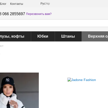
Рус
Укр
Блог
Контакты
8 066 2855697
Перезвонить вам?
лузы, кофты
Юбки
Штаны
Верхняя 
ост
т