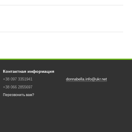
Контактная информация
+38 097 3351941
donnabella.info@ukr.net
+38 066 2855697
Перезвонить вам?