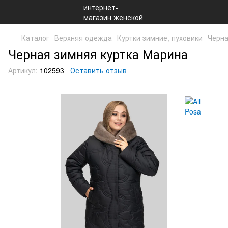
Каталог
Верхняя одежда
Куртки зимние, пуховики
Черна
Черная зимняя куртка Марина
Артикул:
102593
Оставить отзыв