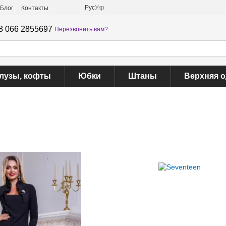
Рус
Укр
Блог
Контакты
8 066 2855697
Перезвонить вам?
лузы, кофты
Юбки
Штаны
Верхняя 