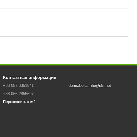
Контактная информация
+38 097 3351941
donnabella.info@ukr.net
+38 066 2855697
Перезвонить вам?