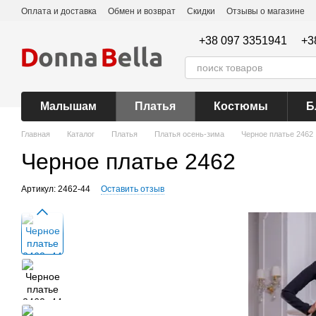
Перейти к основному контенту
Оплата и доставка
Обмен и возврат
Скидки
Отзывы о магазине
+38 097 3351941
+3
Малышам
Платья
Костюмы
Б
Главная
Каталог
Платья
Платья осень-зима
Черное платье 2462
Черное платье 2462
Артикул: 2462-44
Оставить отзыв