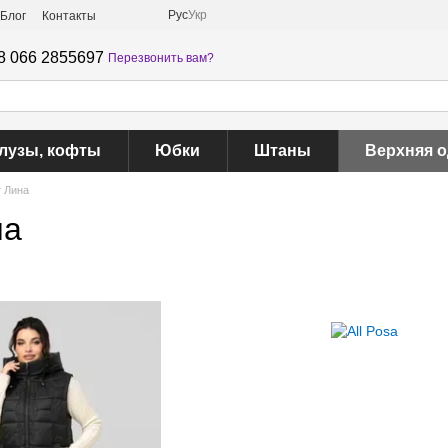
Рус
Укр
Блог
Контакты
8 066 2855697
Перезвонить вам?
лузы, кофты
Юбки
Штаны
Верхняя 
 Лина
на