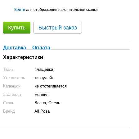
Войти
для отображения накопительной скидки
%
Купить
Быстрый заказ
Доставка
Оплата
Характеристики
Ткань
плащевка
Утеплитель
тинсулейт
Капюшон
не отстегивается
Застежка
молния
Сезон
Весна, Осень
Бренд
All Posa