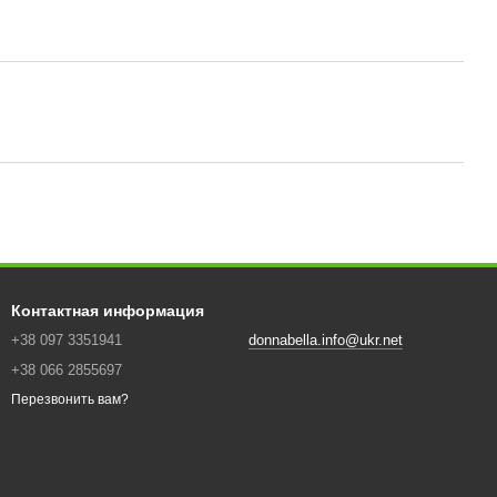
Контактная информация
+38 097 3351941
donnabella.info@ukr.net
+38 066 2855697
Перезвонить вам?