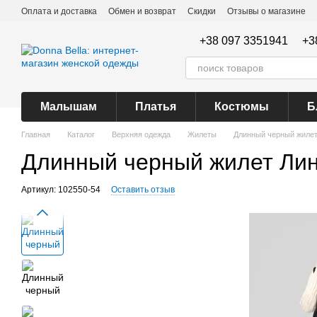
Перейти к основному контенту
Оплата и доставка
Обмен и возврат
Скидки
Отзывы о магазине
+38 097 3351941
+3
Малышам
Платья
Костюмы
Б
Главная
Каталог
Верхняя одежда
Жилеты
Длинный черный жилет
Длинный черный жилет Ли
Артикул: 102550-54
Оставить отзыв