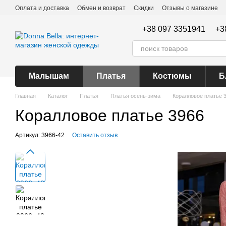
Перейти к основному контенту
Оплата и доставка
Обмен и возврат
Скидки
Отзывы о магазине
+38 097 3351941
+3
Малышам
Платья
Костюмы
Б
Главная
Каталог
Платья
Платья осень-зима
Коралловое платье 
Коралловое платье 3966
Артикул: 3966-42
Оставить отзыв