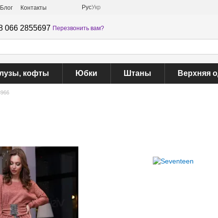
Рус
Укр
Блог
Контакты
8 066 2855697
Перезвонить вам?
лузы, кофты
Юбки
Штаны
Верхняя 
3966