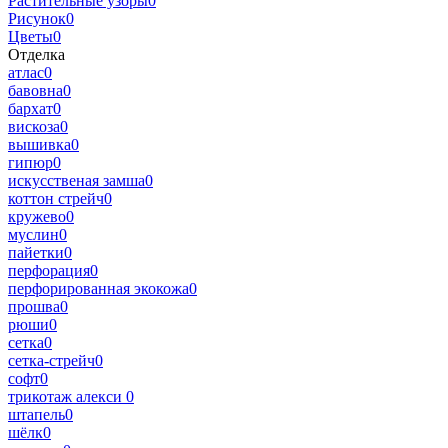
Растительные узоры
0
Рисунок
0
Цветы
0
Отделка
атлас
0
бавовна
0
бархат
0
вискоза
0
вышивка
0
гипюр
0
искусственая замша
0
коттон стрейч
0
кружево
0
муслин
0
пайетки
0
перфорация
0
перфорированная экокожа
0
прошва
0
рюши
0
сетка
0
сетка-стрейч
0
софт
0
трикотаж алекси
0
штапель
0
шёлк
0