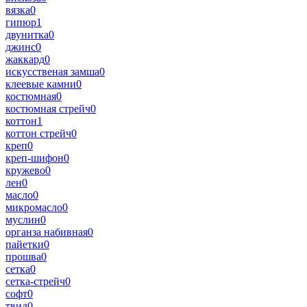
вязка
0
гипюр
1
двунитка
0
джинс
0
жаккард
0
искусственая замша
0
клеевые камни
0
костюмная
0
костюмная стрейч
0
коттон
1
коттон стрейч
0
креп
0
креп-шифон
0
кружево
0
лен
0
масло
0
микромасло
0
муслин
0
органза набивная
0
пайетки
0
прошва
0
сетка
0
сетка-стрейч
0
софт
0
твид
0