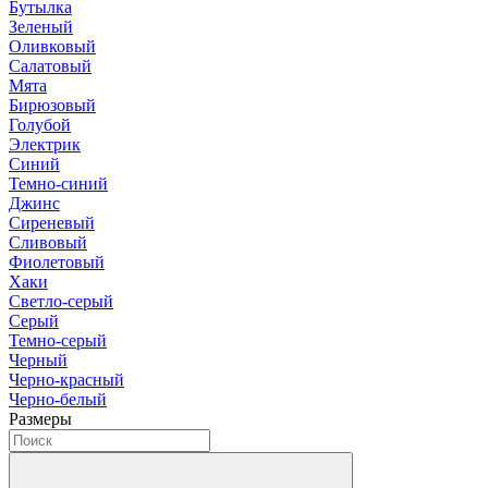
Бутылка
Зеленый
Оливковый
Салатовый
Мята
Бирюзовый
Голубой
Электрик
Синий
Темно-синий
Джинс
Сиреневый
Сливовый
Фиолетовый
Хаки
Светло-серый
Серый
Темно-серый
Черный
Черно-красный
Черно-белый
Размеры