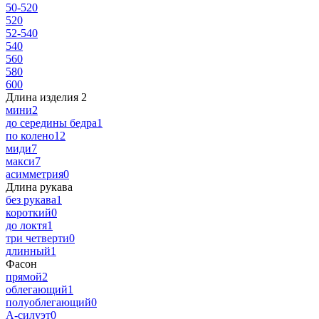
50-52
0
52
0
52-54
0
54
0
56
0
58
0
60
0
Длина изделия
‍
2
мини
2
до середины бедра
1
по колено
12
миди
7
макси
7
асимметрия
0
Длина рукава
без рукава
1
короткий
0
до локтя
1
три четверти
0
длинный
1
Фасон
прямой
2
облегающий
1
полуоблегающий
0
А-силуэт
0