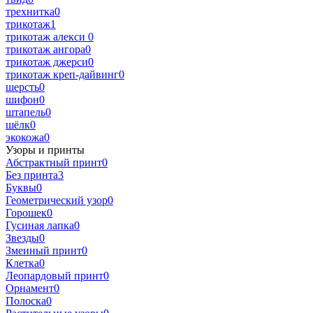
трехнитка
0
трикотаж
1
трикотаж алекси
0
трикотаж ангора
0
трикотаж джерси
0
трикотаж креп-дайвинг
0
шерсть
0
шифон
0
штапель
0
шёлк
0
экокожа
0
Узоры и принты
Абстрактный принт
0
Без принта
3
Буквы
0
Геометрический узор
0
Горошек
0
Гусиная лапка
0
Звезды
0
Змеиный принт
0
Клетка
0
Леопардовый принт
0
Орнамент
0
Полоска
0