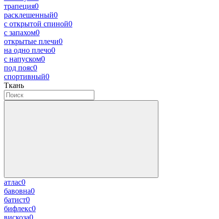
трапеция
0
расклешенный
0
с открытой спиной
0
с запахом
0
открытые плечи
0
на одно плечо
0
с напуском
0
под пояс
0
спортивный
0
Ткань
атлас
0
бавовна
0
батист
0
бифлекс
0
вискоза
0