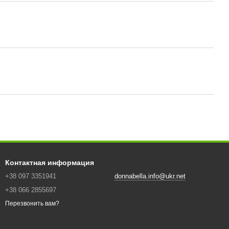
Контактная информация
+38 097 3351941
donnabella.info@ukr.net
+38 066 2855697
Перезвонить вам?