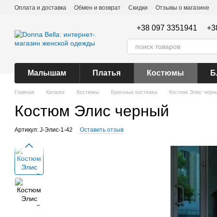
Перейти к основному контенту
Оплата и доставка
Обмен и возврат
Скидки
Отзывы о магазине
+38 097 3351941
+3
Малышам
Платья
Костюмы
Б
Главная
Каталог
Костюмы
Брючные костюмы
Костюм Элис черн
Костюм Элис черный
Артикул: J-Элис-1-42
Оставить отзыв