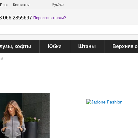
Рус
Укр
Блог
Контакты
8 066 2855697
Перезвонить вам?
лузы, кофты
Юбки
Штаны
Верхняя 
ый