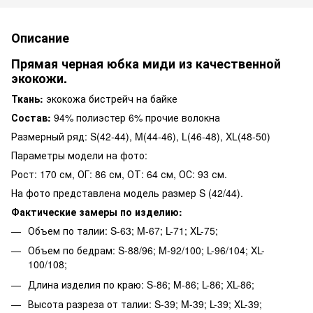
Описание
Прямая черная юбка миди из качественной
экокожи.
Ткань:
экокожа бистрейч на байке
Состав:
94% полиэстер 6% прочие волокна
Размерный ряд: S(42-44), M(44-46), L(46-48), XL(48-50)
Параметры модели на фото:
Рост: 170 см, ОГ: 86 см, ОТ: 64 см, ОС: 93 см.
На фото представлена модель размер S (42/44).
Фактические замеры по изделию:
Объем по талии: S-63; M-67; L-71; XL-75;
Объем по бедрам: S-88/96; M-92/100; L-96/104; XL-
100/108;
Длина изделия по краю: S-86; M-86; L-86; XL-86;
Высота разреза от талии: S-39; M-39; L-39; XL-39;