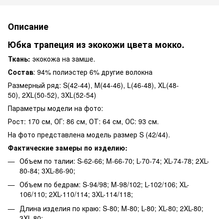
Описание
Юбка трапеция из экокожи цвета мокко.
Ткань:
экокожа на замше.
Состав
: 94% полиэстер 6% другие волокна
Размерный ряд: S(42-44), M(44-46), L(46-48), XL(48-
50), 2XL(50-52), 3XL(52-54)
Параметры модели на фото:
Рост: 170 см, ОГ: 86 см, ОТ: 64 см, ОС: 93 см.
На фото представлена модель размер S (42/44).
Фактические замеры по изделию:
Объем по талии: S-62-66; M-66-70; L-70-74; XL-74-78; 2XL-
80-84; 3XL-86-90;
Объем по бедрам: S-94/98; M-98/102; L-102/106; XL-
106/110; 2XL-110/114; 3XL-114/118;
Длина изделия по краю: S-80; M-80; L-80; XL-80; 2XL-80;
3XL-80;