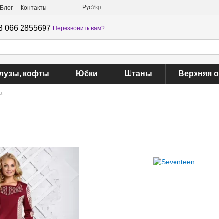
Рус
Укр
Блог
Контакты
8 066 2855697
Перезвонить вам?
лузы, кофты
Юбки
Штаны
Верхняя 
а