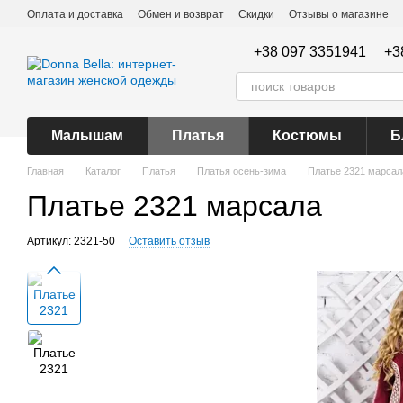
Перейти к основному контенту
Оплата и доставка
Обмен и возврат
Скидки
Отзывы о магазине
+38 097 3351941
+3
Малышам
Платья
Костюмы
Б
Главная
Каталог
Платья
Платья осень-зима
Платье 2321 марсал
Платье 2321 марсала
Артикул: 2321-50
Оставить отзыв