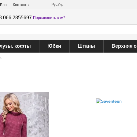
Рус
Укр
Блог
Контакты
8 066 2855697
Перезвонить вам?
лузы, кофты
Юбки
Штаны
Верхняя 
а