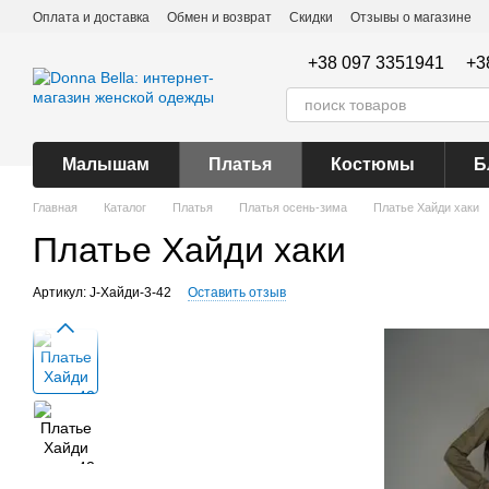
Перейти к основному контенту
Оплата и доставка
Обмен и возврат
Скидки
Отзывы о магазине
+38 097 3351941
+3
Малышам
Платья
Костюмы
Б
Главная
Каталог
Платья
Платья осень-зима
Платье Хайди хаки
Платье Хайди хаки
Артикул: J-Хайди-3-42
Оставить отзыв