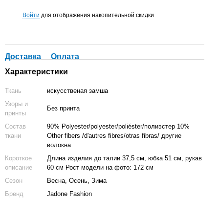
Войти
для отображения накопительной скидки
%
Доставка
Оплата
Характеристики
Ткань
искусственая замша
Узоры и
Без принта
принты
Состав
90% Polyester/polyester/poliéster/полиэстер 10%
ткани
Other fibers /d'autres fibres/otras fibras/ другие
волокна
Короткое
Длина изделия до талии 37,5 см, юбка 51 см, рукав
описание
60 см Рост модели на фото: 172 см
Сезон
Весна, Осень, Зима
Бренд
Jadone Fashion