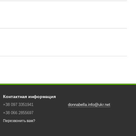
Контактная информация
+38 097 3351941
donnabella.info@ukr.net
+38 066 2855697
Перезвонить вам?