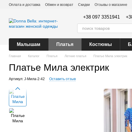
Перейти к основному контенту
Оплата и доставка
Обмен и возврат
Скидки
Отзывы о магазине
+38 097 3351941
+3
Малышам
Платья
Костюмы
Б
Главная
Каталог
Платья
Летние платья
Платье Мила электрик
Платье Мила электрик
Артикул: J-Мила-2-42
Оставить отзыв