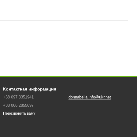
Контактная информация
+38 097 3351941
donnabella.info@ukr.net
+38 066 2855697
Перезвонить вам?