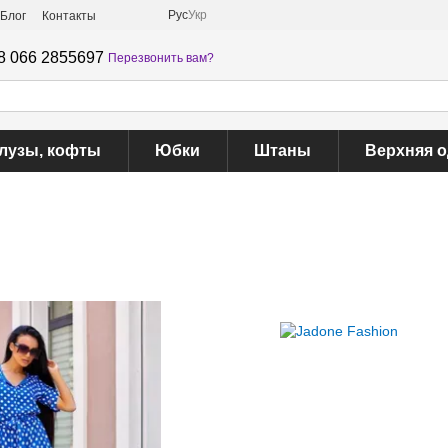
Рус
Укр
Блог
Контакты
8 066 2855697
Перезвонить вам?
лузы, кофты
Юбки
Штаны
Верхняя 