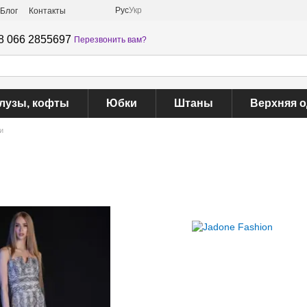
Рус
Укр
Блог
Контакты
8 066 2855697
Перезвонить вам?
лузы, кофты
Юбки
Штаны
Верхняя 
и