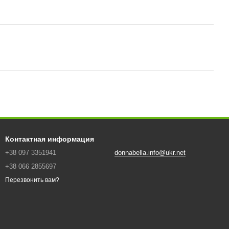
Контактная информация
+38 097 3351941
donnabella.info@ukr.net
+38 066 2855697
Перезвонить вам?