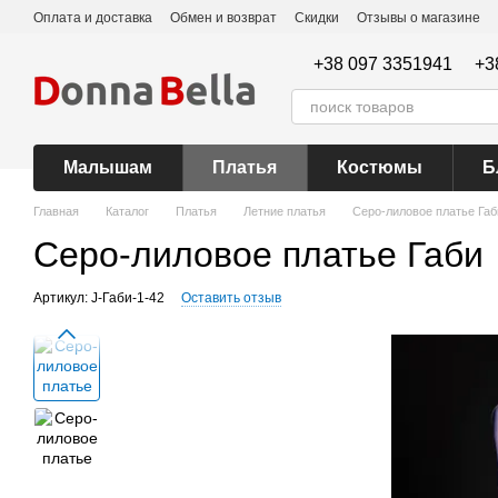
Перейти к основному контенту
Оплата и доставка
Обмен и возврат
Скидки
Отзывы о магазине
+38 097 3351941
+3
Малышам
Платья
Костюмы
Б
Главная
Каталог
Платья
Летние платья
Серо-лиловое платье Габ
Серо-лиловое платье Габи
Артикул: J-Габи-1-42
Оставить отзыв