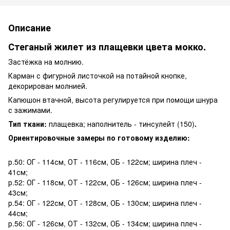
Описание
Стеганый жилет из плащевки цвета мокко.
Застёжка на молнию.
Карман с фигурной листочкой на потайной кнопке,
декорирован молнией.
Капюшон втачной, высота регулируется при помощи шнура
с зажимами.
Тип ткани:
плащевка; наполнитель - тинсулейт (150)
.
Ориентировочные замеры по готовому изделию:
р.50: ОГ - 114см, ОТ - 116см, ОБ - 122см; ширина плеч -
41см;
р.52: ОГ - 118см, ОТ - 122см, ОБ - 126см; ширина плеч -
43см;
р.54: ОГ - 122см, ОТ - 128см, ОБ - 130см; ширина плеч -
44см;
р.56: ОГ - 126см, ОТ - 132см, ОБ - 134см; ширина плеч -