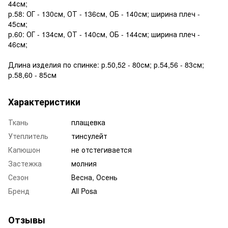
44см;
р.58: ОГ - 130см, ОТ - 136см, ОБ - 140см; ширина плеч -
45см;
р.60: ОГ - 134см, ОТ - 140см, ОБ - 144см; ширина плеч -
46см;
Длина изделия по спинке: р.50,52 - 80см; р.54,56 - 83см;
р.58,60 - 85см
Характеристики
Ткань
плащевка
Утеплитель
тинсулейт
Капюшон
не отстегивается
Застежка
молния
Сезон
Весна, Осень
Бренд
All Posa
Отзывы