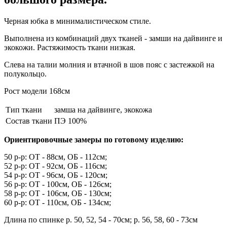
Черная юбка в минималистическом стиле.
Выполнена из комбинаций двух тканей - замши на дайвинге и
экокожи. Растяжимость ткани низкая.
Слева на талии молния и втачной в шов пояс с застежкой на
полукольцо.
Рост модели 168см
Тип ткани
замша на дайвинге, экокожа
Состав ткани
ПЭ 100%
Ориентировочные замеры по готовому изделию:
50 р-р: ОТ - 88см, ОБ - 112см;
52 р-р: ОТ - 92см, ОБ - 116см;
54 р-р: ОТ - 96см, ОБ - 120см;
56 р-р: ОТ - 100см, ОБ - 126см;
58 р-р: ОТ - 106см, ОБ - 130см;
60 р-р: ОТ - 110см, ОБ - 134см;
Длина по спинке р. 50, 52, 54 - 70см; р. 56, 58, 60 - 73см