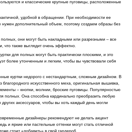
пользуются и классические крупные пуговицы, расположенные
рактичной, удобной в обращении. При необходимости ее
не нужен дополнительный объем, поэтому создаем образы без
 полных, они могут быть накладными или разрезными – все
и, что также выглядит очень эффектно.
ртки для полных могут быть практически плоскими, и это
эт более утонченным и легким, чтобы вы чувствовали себя
онные куртки недорого с нестандартным, сложным дизайном. В
з благородного искусственного меха, оригинальная вышивка,
ементы – кнопки, молнии, броские пуговицы. Популярностью
для полных. Она способна кардинально преобразить любую
 других аксессуаров, чтобы вы хоть каждый день могли
Современные дизайнеры рекомендуют не делать акцент
едь и яркие или пастельные оттенки могут стать отличной
оже стоит «добавить» в свой гардероб.