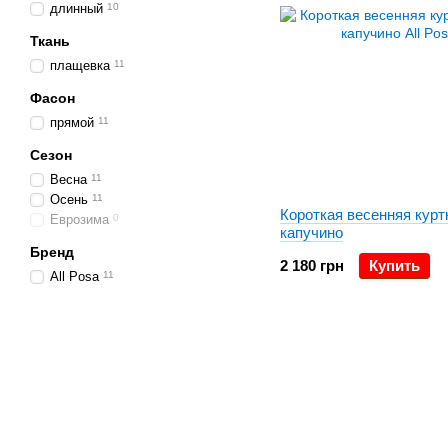
длинный
10
Ткань
плащевка
11
Фасон
прямой
11
Сезон
Весна
11
Осень
11
Короткая весенняя курт
Еврозима
0
капучино
Бренд
2 180 грн
Купить
All Posa
11