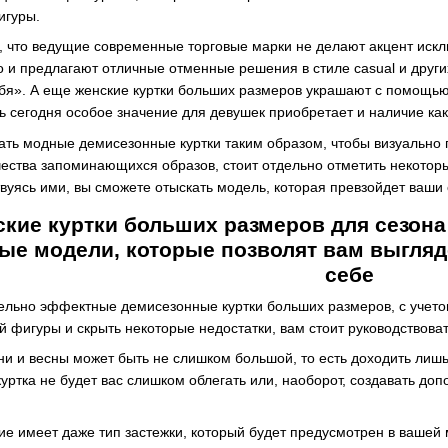
игуры.
у, что ведущие современные торговые марки не делают акцент иск
о и предлагают отличные отменные решения в стиле casual и друг
ебя». А еще женские куртки больших размеров украшают с помощ
дь сегодня особое значение для девушек приобретает и наличие к
рать модные демисезонные куртки таким образом, чтобы визуально 
чества запоминающихся образов, стоит отдельно отметить некот
вуясь ими, вы сможете отыскать модель, которая превзойдет ваши 
ские куртки больших размеров для сезон
е модели, которые позволят вам выгляд
себе
ельно эффектные демисезонные куртки больших размеров, с учето
й фигуры и скрыть некоторые недостатки, вам стоит руководствов
ни и весны может быть не слишком большой, то есть доходить лишь 
 куртка не будет вас слишком облегать или, наоборот, создавать до
ие имеет даже тип застежки, который будет предусмотрен в вашей