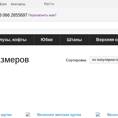
Рус
Укр
Блог
Контакты
8 066 2855697
Перезвонить вам?
лузы, кофты
Юбки
Штаны
Верхняя 
азмеров
по популярност
Сортировка: