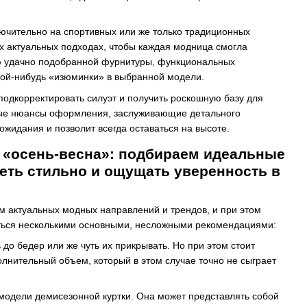
лючительно на спортивных или же только традиционных
их актуальных подходах, чтобы каждая модница смогла
ью удачно подобранной фурнитуры, функциональных
акой-нибудь «изюминки» в выбранной модели.
подкорректировать силуэт и получить роскошную базу для
орые нюансы оформления, заслуживающие детального
ожидания и позволит всегда оставаться на высоте.
а «осень-весна»: подбираем идеальные
еть стильно и ощущать уверенность в
м актуальных модных направлений и трендов, и при этом
аться несколькими основными, несложными рекомендациями:
до бедер или же чуть их прикрывать. Но при этом стоит
полнительный объем, который в этом случае точно не сыграет
 модели демисезонной куртки. Она может представлять собой