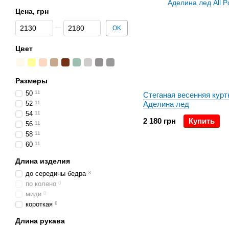
Цена, грн
От Цена, грн
До Цена, грн
OK
Цвет
Размеры
50
11
Стеганая весенняя курт
52
11
Аделина лед
54
11
2 180 грн
Купить
56
11
58
11
60
11
Длина изделия
до середины бедра
3
по колено
0
миди
0
короткая
8
Длина рукава