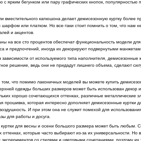
 с ярким бегунком или пару графических кнопок, популярностью 
ли вместительного капюшона делает демисезонную куртку более п
 шарфом или платком. Но все-таки стоит помнить о том, что нам 
алей и акцентов.
ны на все сто процентов обеспечат функциональность модели для
уса и предпочтений, иногда их декорируют подвернутыми манжетам
 зависимости от используемого типа наполнителя, демисезонные ку
ное решение, ведь они не придадут лишнего объема, сделают силу
 о том, что помимо лаконичных моделей вы можете купить демисез
верхней одежды больших размеров может быть использован декор и
льких хорошо сочетающихся оттенках, различные металлические эл
ная прошивка, которая интересно дополняет демисезонные куртки 
воздушность. И при этом она не служит помехой для использования
зы для работы и досуга.
 куртки для весны и осени большого размера может быть любым. 
 оттенках, которые часто выбирают из-за их универсальности. Но в
экспериментов со стилями и цветовыми сочетаниями, поэтому их т