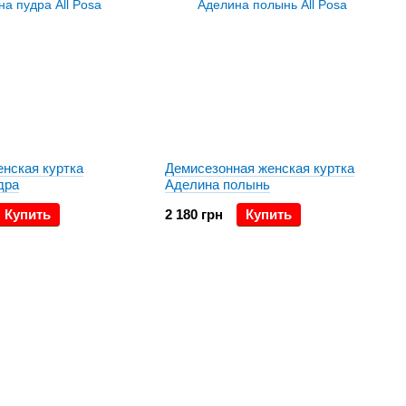
енская куртка
Демисезонная женская куртка
дра
Аделина полынь
Купить
2 180 грн
Купить