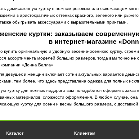
ать демисезонную куртку в нежном розовым или освежающем мятно
изделий в аристократичных оттенках красного, зеленого или рыжег
 также обыгрывать аксессуарами с выразительными принтами.
женские куртки: заказываем современну
в интернет-магазине «Donn
о купить оригинальную и удобную весенне-осеннюю куртку, стреми
ся ассортимента моделей больших размеров, тогда вам точно не 
а компании «Донна Белла».
для девушек и женщин включает сотни актуальных вариантов деми
ками, тем более, что здесь представлена одежда для полных искл
ую куртку для полных недорого вам понадобится оформить заказ н
ованных материалов, сложности оформления. В любом случае, она
ясающую куртку для осени и весны большого размера, с доставкой 
Каталог
Клиентам