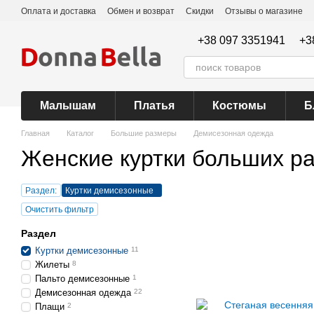
Перейти к основному контенту
Оплата и доставка
Обмен и возврат
Скидки
Отзывы о магазине
+38 097 3351941
+3
Малышам
Платья
Костюмы
Б
Главная
Каталог
Большие размеры
Демисезонная одежда
Женские куртки больших р
Раздел:
Куртки демисезонные
Очистить фильтр
Раздел
Куртки демисезонные
11
Жилеты
8
Пальто демисезонные
1
Демисезонная одежда
22
Плащи
2