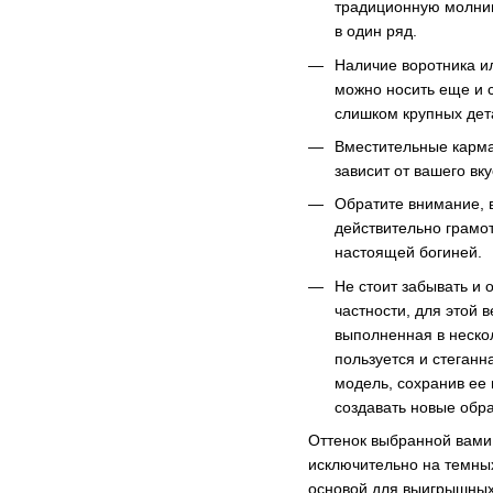
традиционную молнию
в один ряд.
Наличие воротника и
можно носить еще и с
слишком крупных дет
Вместительные карма
зависит от вашего вк
Обратите внимание, в
действительно грамот
настоящей богиней.
Не стоит забывать и
частности, для этой 
выполненная в неско
пользуется и стеган
модель, сохранив ее 
создавать новые обра
Оттенок выбранной вами
исключительно на темных
основой для выигрышных 