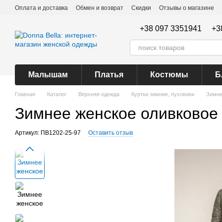
Перейти к основному контенту
Оплата и доставка
Обмен и возврат
Скидки
Отзывы о магазине
+38 097 3351941
+3
Малышам
Платья
Костюмы
Б
Главная
Каталог
Верхняя одежда
Куртки зимние, пуховики
Зимне
Зимнее женское оливковое 
Артикул: ПВ1202-25-97
Оставить отзыв