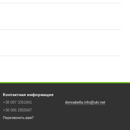
Контактная информация
+38 097 3351941
donnabella.info@ukr.net
+38 066 2855697
Перезвонить вам?