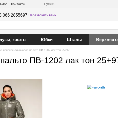
Рус
Укр
Блог
Контакты
8 066 2855697
Перезвонить вам?
лузы, кофты
Юбки
Штаны
Верхняя 
е женское оливковое пальто ПВ-1202 лак тон 25+97
пальто ПВ-1202 лак тон 25+9