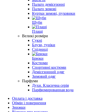
Пальто демісезонні
Пальто зимові
Куртки зимові, пуховики
Шуби
Плащі
Великі розміри
Сукні
Блузи, туніки
Спідниці
Брюки
Костюми
Спортивні костюми
Демісезонний одяг
Зимовий одяг
Парфуми
Духи. Класична серія
Парфюмированная вода
Оплата і доставка
Обмін і повернення
Знижки
Відгуки про магазин