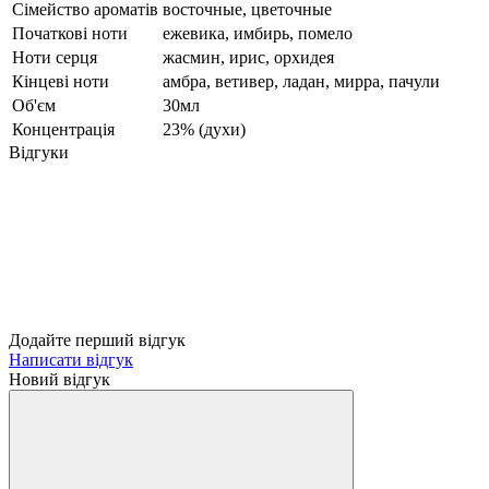
Сімейство ароматів
восточные, цветочные
Початкові ноти
ежевика, имбирь, помело
Ноти серця
жасмин, ирис, орхидея
Кінцеві ноти
амбра, ветивер, ладан, мирра, пачули
Об'єм
30мл
Концентрація
23% (духи)
Відгуки
Додайте перший відгук
Написати відгук
Новий відгук