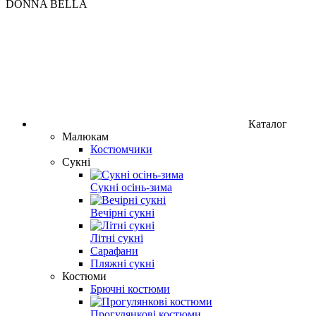
DONNA BELLA
Каталог
Малюкам
Костюмчики
Сукні
Сукні осінь-зима
Вечірні сукні
Літні сукні
Сарафани
Пляжні сукні
Костюми
Брючні костюми
Прогулянкові костюми