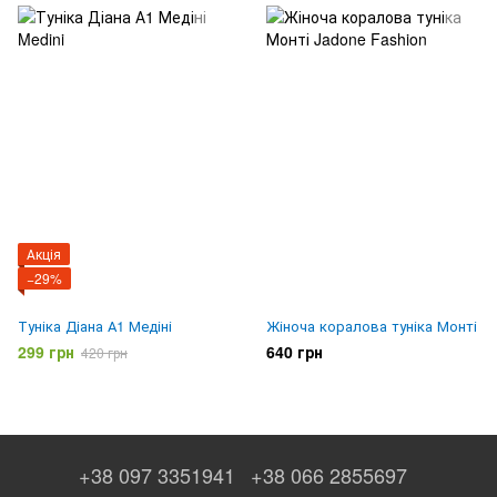
Акція
−29%
Туніка Діана А1 Медіні
Жіноча коралова туніка Монті
299 грн
640 грн
420 грн
+38 097 3351941
+38 066 2855697