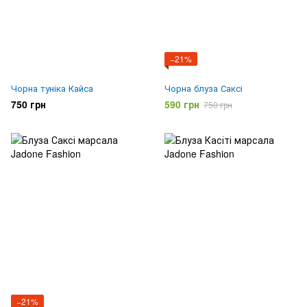
−21%
Чорна туніка Кайса
Чорна блуза Саксі
750 грн
590 грн
750 грн
−21%