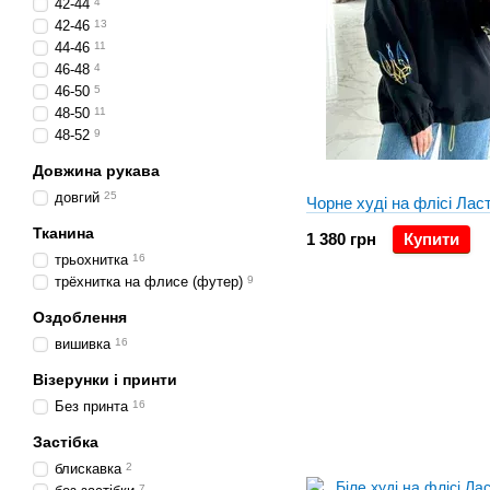
42-44
4
42-46
13
44-46
11
46-48
4
46-50
5
48-50
11
48-52
9
Довжина рукава
довгий
25
Чорне худі на флісі Лас
Тканина
1 380 грн
Купити
трьохнитка
16
трёхнитка на флисе (футер)
9
Оздоблення
вишивка
16
Візерунки і принти
Без принта
16
Застібка
блискавка
2
7