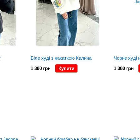
т
Біле худі з накаткою Калина
Чорне худі 
1 380 грн
Купити
1 380 грн