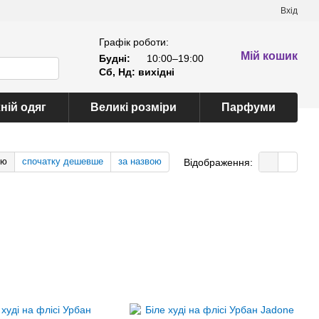
Вхід
Графік роботи:
Мій кошик
Будні:
10:00–19:00
Сб, Нд: вихідні
ній одяг
Великі розміри
Парфуми
тю
спочатку дешевше
за назвою
Відображення: