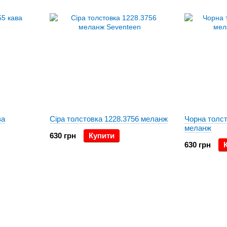
ва
Сіра толстовка 1228.3756 меланж
Чорна толст
меланж
630 грн
Купити
630 грн