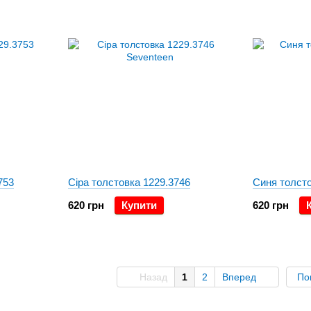
753
Сіра толстовка 1229.3746
Синя толсто
620 грн
Купити
620 грн
Назад
1
2
Вперед
По