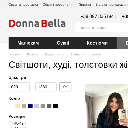
Перейти до основного контенту
Оплата і доставка
Обмін і повернення
Знижки
Відгуки про магазин
+38 097 3351941
+3
Малюкам
Сукні
Костюми
Головна
Каталог
Блузи, кофти
Світшоти, толстовки
Світшоти, худі, толстовки жі
Ціна, грн
Від Ціна, грн
До Ціна, грн
ОК
Колір
Розміри
40-42
9