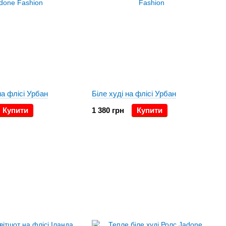
на флісі Урбан
Біле худі на флісі Урбан
Купити
1 380 грн
Купити