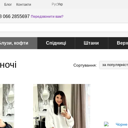
Рус
Укр
Блог
Контакти
8 066 2855697
Передзвонити вам?
Блузи, кофти
Спідниці
Штани
Верх
ночі
за популярніс
Сортування: