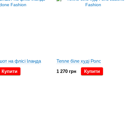
шот на флісі Іланда
Тепле біле худі Ролс
Купити
1 270 грн
Купити