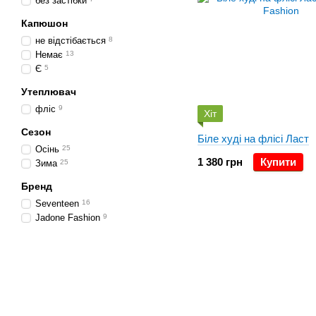
без застібки
Капюшон
не відстібається
8
Немає
13
Є
5
Утеплювач
фліс
9
Хіт
Сезон
Біле худі на флісі Ласт
Осінь
25
1 380 грн
Купити
Зима
25
Бренд
Seventeen
16
Jadone Fashion
9