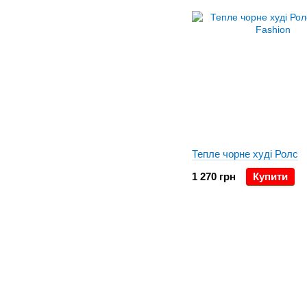
Тепле чорне худі Ролс
1 270 грн
Купити