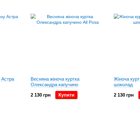
у Астра
Весняна жіноча куртка
Жіноча кур
Олександра капучино
шоколад
2 130 грн
Купити
2 130 грн