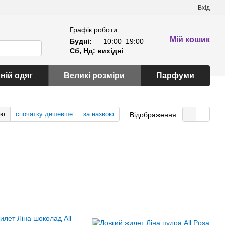
Вхід
Графік роботи:
Мій кошик
Будні:
10:00–19:00
Сб, Нд: вихідні
ній одяг
Великі розміри
Парфуми
тю
спочатку дешевше
за назвою
Відображення: