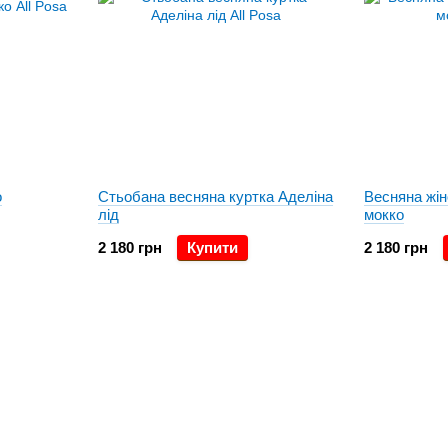
о
Стьобана весняна куртка Аделіна
Весняна жін
лід
мокко
2 180 грн
Купити
2 180 грн