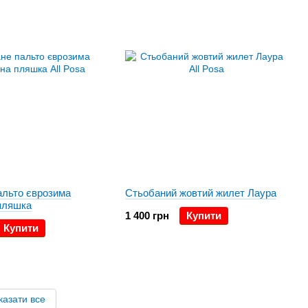
альто єврозима
Стьобаний жовтий жилет Лаура
пляшка
1 400 грн
Купити
Купити
казати все