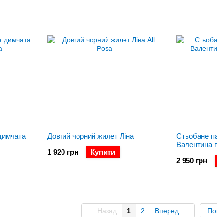
димчата
Довгий чорний жилет Ліна
Стьобане п
Валентина 
1 920 грн
Купити
2 950 грн
Назад
1
2
Вперед
По