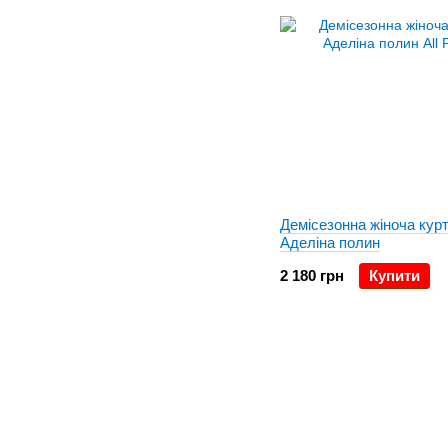
Демісезонна жіноча кур
Аделіна полин
2 180 грн
Купити