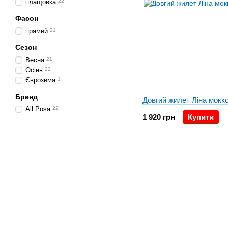
плащовка
22
Фасон
прямий
21
Сезон
Весна
21
Осінь
22
Єврозима
1
Бренд
Довгий жилет Ліна мокк
All Posa
22
1 920 грн
Купити