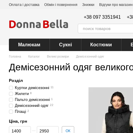
Перейти до основного контенту
Оплата і доставка
Обмін і повернення
Знижки
Відгуки про магазин
+38 097 3351941
+3
Малюкам
Сукні
Костюми
Головна
Каталог
Великі розміри
Демісезонний одяг
Демісезонний одяг великого
Розділ
Куртки демісезонні
11
Жилети
8
Пальто демісезонні
1
Демісезонний одяг
22
Плащі
2
Ціна, грн
Від Ціна, грн
До Ціна, грн
ОК