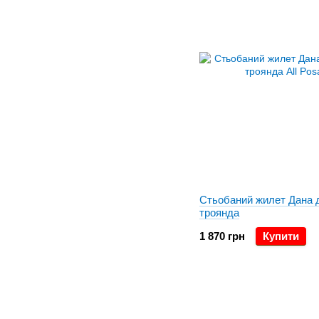
Стьобаний жилет Дана 
троянда
1 870 грн
Купити