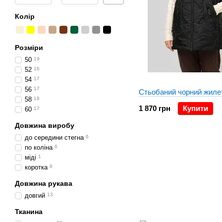
Колір
Розміри
50
19
52
16
54
17
56
17
Стьобаний чорний жиле
58
18
1 870 грн
Купити
60
17
Довжина виробу
до середини стегна
6
по коліна
6
міді
1
коротка
8
Довжина рукава
довгий
13
Тканина