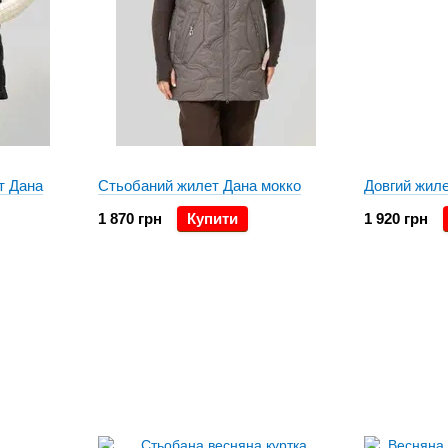
т Дана
Стьобаний жилет Дана мокко
Довгий жил
1 870 грн
Купити
1 920 грн