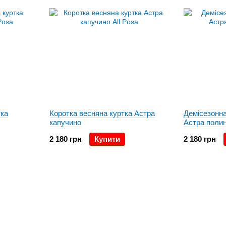
тка
Коротка весняна куртка Астра
Демісезонна
капучино
Астра поли
2 180 грн
Купити
2 180 грн