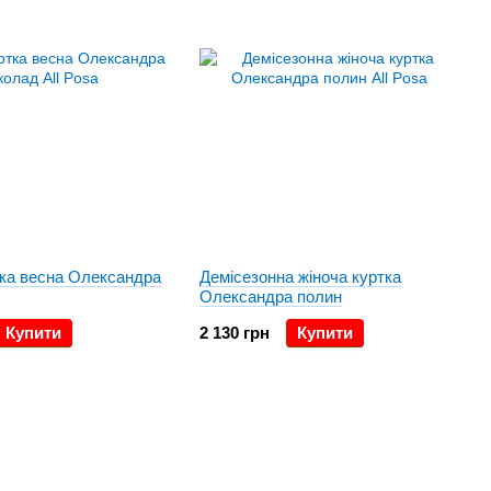
тка весна Олександра
Демісезонна жіноча куртка
Олександра полин
Купити
2 130 грн
Купити