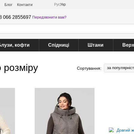
Рус
Укр
Блог
Контакти
8 066 2855697
Передзвонити вам?
Блузи, кофти
Спідниці
Штани
Верх
 розміру
за популярніс
Сортування: