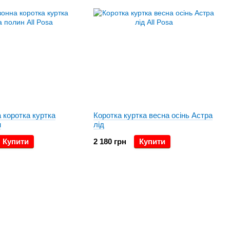
 коротка куртка
Коротка куртка весна осінь Астра
н
лід
Купити
2 180 грн
Купити