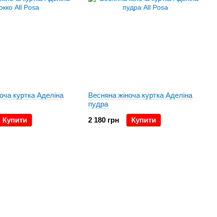
оча куртка Аделіна
Весняна жіноча куртка Аделіна
пудра
Купити
2 180 грн
Купити