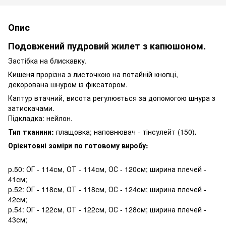
Опис
Подовжений пудровий жилет з капюшоном.
Застібка на блискавку.
Кишеня прорізна з листочкою на потайній кнопці,
декорована шнуром із фіксатором.
Каптур втачний, висота регулюється за допомогою шнура з
затискачами.
Підкладка: нейлон.
Тип тканини:
плащовка; наповнювач - тінсулейт (150)
.
Орієнтовні заміри по готовому виробу:
р.50: ОГ - 114см, ОТ - 114см, ОС - 120см; ширина плечей -
41см;
р.52: ОГ - 118см, ОТ - 118см, ОС - 124см; ширина плечей -
42см;
р.54: ОГ - 122см, ОТ - 122см, ОС - 128см; ширина плечей -
43см;