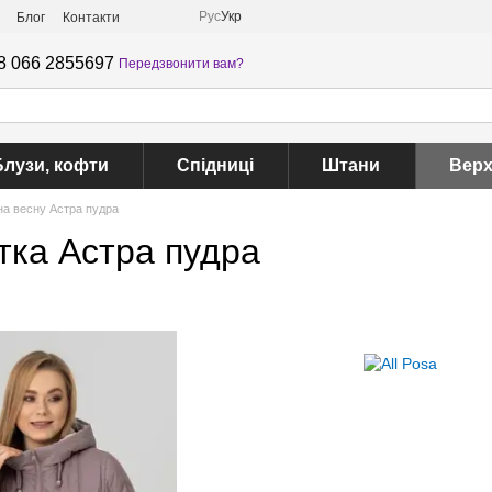
Рус
Укр
Блог
Контакти
8 066 2855697
Передзвонити вам?
Блузи, кофти
Спідниці
Штани
Верх
на весну Астра пудра
тка Астра пудра