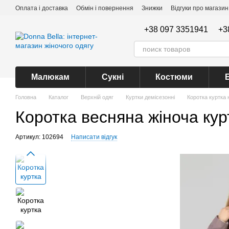
Перейти до основного контенту
Оплата і доставка
Обмін і повернення
Знижки
Відгуки про магазин
+38 097 3351941
+3
Малюкам
Сукні
Костюми
Головна
Каталог
Верхній одяг
Куртки демісезонні
Коротка куртка 
Коротка весняна жіноча кур
Артикул: 102694
Написати відгук