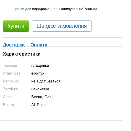
Ввійти
для відображення накопичувальної знижки
%
Купити
Швидке замовлення
Доставка
Оплата
Характеристики
Тканина
плащовка
Утеплювач
еко-пух
Капюшон
не відстібається
Застібка
блискавка
Сезон
Весна, Осінь
Бренд
All Posa