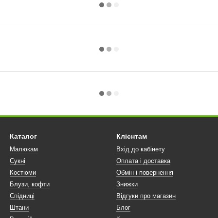
Каталог
Клієнтам
Малюкам
Вхід до кабінету
Сукні
Оплата і доставка
Костюми
Обмін і повернення
Блузи, кофти
Знижки
Спідниці
Відгуки про магазин
Штани
Блог