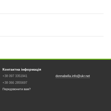
Контактна інформація
+38 097 3351941
donnabella.info@ukr.net
+38 066 2855697
Передзвонити вам?