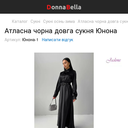
Каталог
Сукні
Сукні осінь-зима
Атласна чорна довга сук
Атласна чорна довга сукня Юнона
Артикул:
Юнона-1
Написати відгук