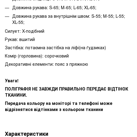
Довжина рукава: S-65; M-65; L-65; XL-65;
Довжина рукава за внутрішнім швом: S-55; M-55; L-55;
XL-55;
Силует: X-подібний
Рукав: вшитий
Застібка: потаємна застібка на ліфі(на ґудзиках)
Комір (горловина): сорочковий
Декоративні елементи: пояс з пряжкою
Увага!
ПОЛІГРАФІЯ НЕ ЗАВЖДИ ПРАВИЛЬНО ПЕРЕДАЄ ВІДТІНОК
ТКАНИНИ.
Передача кольору на моніторі та телефоні може
відрізнятися відтінками з кольором тканини
Характеристики