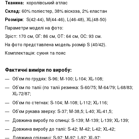
Тканина:
королівський атлас
Склад:
60% поліестер, 38% віскоза, 2% еластан
Розміри
: S(42-44), M(44-46), L(46-48), XL(48-50)
Параметри моделі на фото:
Зріст: 170 см, ОГ: 86 см, ОТ: 64 см, ОС: 93 см.
На фото представлена ​​модель розмір S (40/42).
Комплектація: сукня та пояс
Фактичні виміри по виробу:
Об’єм по грудях: S-96; M-100; L-104; XL-108;
Об’єм по талії (по талії резинка: S-60/75; M-64/79; L-68/83;
XL-72/87;
Об’єм по стегнах: S-104; M-108; L-112; XL-116;
Об’єм рукава зверху: S-37; M-38,5; L-40; XL-41,5;
Довжина виробу по спинці: S-139; M-139; L-139; XL-139;
Довжина виробу до талії: S-42; M-42; L-42; XL-42;
Довжина спідниці: S-97; M-97; L-97; XL-97;