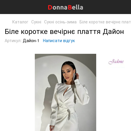
Каталог
Сукні
Сукні осінь-зима
Біле коротке вечірнє пла
Біле коротке вечірнє плаття Дайон
Артикул:
Дайон-1
Написати відгук