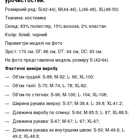
Розмірний ряд: S(42-44), M(44-46), L(46-48), XL(48-50)
Тканина: костюмка
Склад: 83% поліестер, 15% віскоза, 2% еластан
Колір: білий, чорний
Параметри моделі на фото
Зріст: 170 см, ОГ: 86 см, ОТ: 64 см, ОС: 93 см.
На фото представлена модель розміру S (42/44).
Фактичні виміри виробу
Об'єм грудей: S-88; M-92; L- 96; XL-100;
Об'єм талії: S-70; M-74; L- 78; XL-82;
Об'єм по стегнах: S-96; M-100; L- 104; XL-108;
Ширина рукава зверху: S-37; M-38.4; L- 39.8; XL-41.2;
Довжина виробу по спинці: S-84; M-85.5; L- 87; XL-88.5;
Довжина рукава: S-67; M-67; L- 67; XL-67;
Довжина рукава за внутрішнім швом: S-50; M-49.6; L-
49.2; XL-48.8;