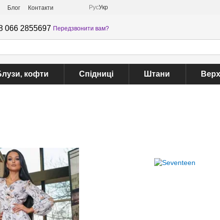
Рус
Укр
Блог
Контакти
8 066 2855697
Передзвонити вам?
Блузи, кофти
Спідниці
Штани
Верх