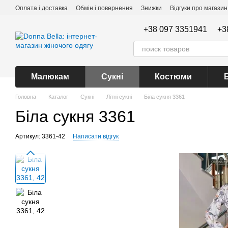
Перейти до основного контенту
Оплата і доставка
Обмін і повернення
Знижки
Відгуки про магазин
+38 097 3351941
+3
Малюкам
Сукні
Костюми
Головна
Каталог
Сукні
Літні сукні
Біла сукня 3361
Біла сукня 3361
Артикул: 3361-42
Написати відгук