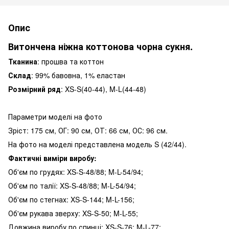
Опис
Витончена ніжна коттонова чорна сукня.
Тканина
: прошва та коттон
Склад
: 99% бавовна, 1% еластан
Розмірний ряд
: XS-S(40-44), M-L(44-48)
Параметри моделі на фото
Зріст: 175 см, ОГ: 90 см, ОТ: 66 см, ОС: 96 см.
На фото на моделі представлена модель S (42/44).
Фактичні виміри виробу:
Об'єм по грудях: XS-S-48/88; M-L-54/94;
Об'єм по талії: XS-S-48/88; M-L-54/94;
Об'єм по стегнах: XS-S-144; M-L-156;
Об'єм рукава зверху: XS-S-50; M-L-55;
Довжина виробу по спинці: XS-S-76; M-L-77;