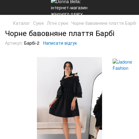
Каталог
Сукні
Літні сукні
Чорне бавовняне плаття Барбі
Чорне бавовняне плаття Барбі
Артикул:
Барбі-2
Написати відгук