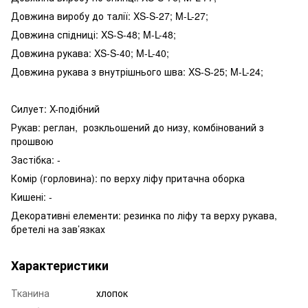
Довжина виробу до талії: XS-S-27; M-L-27;
Довжина спідниці: XS-S-48; M-L-48;
Довжина рукава: XS-S-40; M-L-40;
Довжина рукава з внутрішнього шва: XS-S-25; M-L-24;
Силует: X-подібний
Рукав: реглан, розкльошений до низу, комбінований з
прошвою
Застібка: -
Комір (горловина): по верху ліфу притачна оборка
Кишені: -
Декоративні елементи: резинка по ліфу та верху рукава,
бретелі на зав’язках
Характеристики
Тканина
хлопок