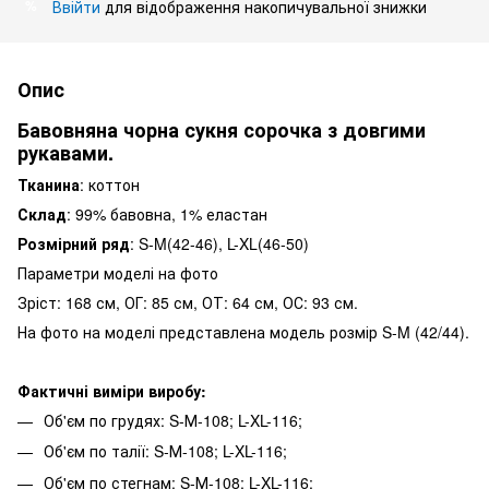
Ввійти
для відображення накопичувальної знижки
%
Опис
Бавовняна чорна сукня сорочка з довгими
рукавами.
Тканина
: коттон
Склад
: 99% бавовна, 1% еластан
Розмірний ряд
: S-M(42-46), L-XL(46-50)
Параметри моделі на фото
Зріст: 168 см, ОГ: 85 см, ОТ: 64 см, ОС: 93 см.
На фото на моделі представлена ​​модель розмір S-M (42/44).
Фактичні виміри виробу:
Об'єм по грудях: S-М-108; L-XL-116;
Об'єм по талії: S-М-108; L-XL-116;
Об'єм по стегнам: S-М-108; L-XL-116;