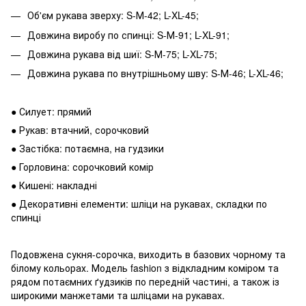
Об'єм рукава зверху: S-М-42; L-XL-45;
Довжина виробу по спинці: S-М-91; L-XL-91;
Довжина рукава від шиї: S-М-75; L-XL-75;
Довжина рукава по внутрішньому шву: S-М-46; L-XL-46;
● Силует: прямий
● Рукав: втачний, сорочковий
● Застібка: потаємна, на гудзики
● Горловина: сорочковий комір
● Кишені: накладні
● Декоративні елементи: шліци на рукавах, складки по
спинці
Подовжена сукня-сорочка, виходить в базових чорному та
білому кольорах. Модель fashion з відкладним коміром та
рядом потаємних ґудзиків по передній частині, а також із
широкими манжетами та шліцами на рукавах.