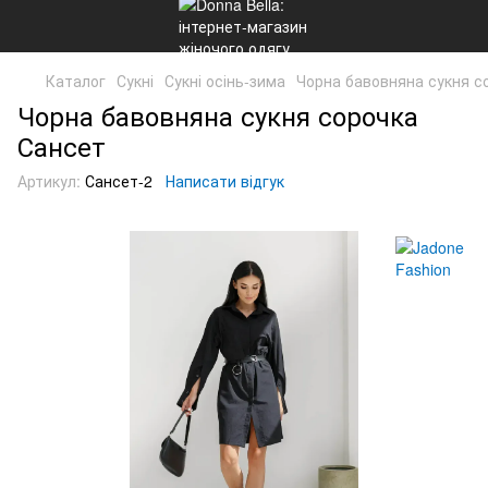
Каталог
Сукні
Сукні осінь-зима
Чорна бавовняна сукня с
Чорна бавовняна сукня сорочка
Сансет
Артикул:
Сансет-2
Написати відгук