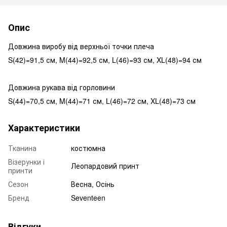
Опис
Довжина виробу від верхньої точки плеча
S(42)=91,5 см, M(44)=92,5 см, L(46)=93 см, XL(48)=94 см
Довжина рукава від горловини
S(44)=70,5 см, M(44)=71 см, L(46)=72 см, XL(48)=73 см
Характеристики
Тканина
костюмна
Візерунки і
Леопардовий принт
принти
Сезон
Весна, Осінь
Бренд
Seventeen
Відгуки