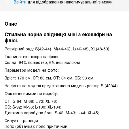
Ввійти
для відображення накопичувальної знижки
%
Опис
Стильна чорна спідниця міні з екошкіри на
флісі.
Розмірний ряд: S(42-44), M(44-46), L(46-48), XL(48-50)
Тканина: еко-шкіра на флісі
Склад: 94% поліестер, 6% інші волокна
Параметри моделі на фото:
Зріст: 170 см, ОГ: 86 см, ОТ: 64 см, ОБ: 93 см.
На фото на моделі представлена ​​модель розмір S (42/44).
Фактичні виміри по виробу:
ОТ: S-64; M-68; L-72; XL-76;
ОС: S-92; M-96; L-100; XL-104;
Довжина виробу по боці: S-42; M-43; L-44; XL-45;
Силует: трапеція
Пояс (обтачка): пояс притачний