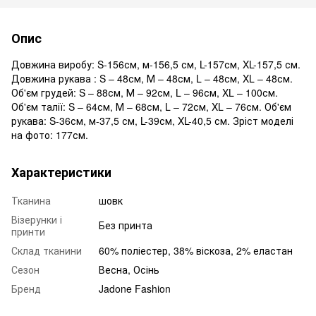
Опис
Довжина виробу: S-156см, м-156,5 см, L-157см, XL-157,5 см.
Довжина рукава : S – 48см, М – 48см, L – 48см, XL – 48см.
Об'єм грудей: S – 88см, М – 92см, L – 96см, XL – 100см.
Об'єм талії: S – 64см, М – 68см, L – 72см, XL – 76см. Об'єм
рукава: S-36см, м-37,5 см, L-39см, XL-40,5 см. Зріст моделі
на фото: 177см.
Характеристики
Тканина
шовк
Візерунки і
Без принта
принти
Склад тканини
60% поліестер, 38% віскоза, 2% еластан
Сезон
Весна, Осінь
Бренд
Jadone Fashion