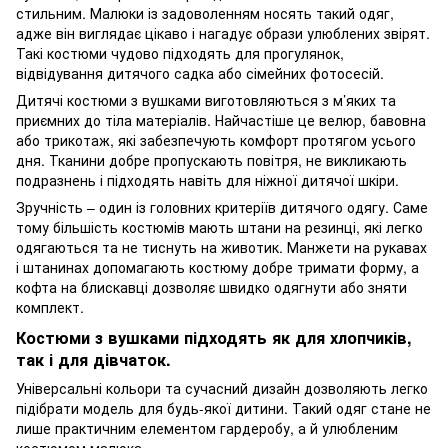
стильним. Малюки із задоволенням носять такий одяг,
адже він виглядає цікаво і нагадує образи улюблених звірят.
Такі костюми чудово підходять для прогулянок,
відвідування дитячого садка або сімейних фотосесій.
Дитячі костюми з вушками виготовляються з м’яких та
приємних до тіла матеріалів. Найчастіше це велюр, бавовна
або трикотаж, які забезпечують комфорт протягом усього
дня. Тканини добре пропускають повітря, не викликають
подразнень і підходять навіть для ніжної дитячої шкіри.
Зручність – один із головних критеріїв дитячого одягу. Саме
тому більшість костюмів мають штани на резинці, які легко
одягаються та не тиснуть на животик. Манжети на рукавах
і штанинах допомагають костюму добре тримати форму, а
кофта на блискавці дозволяє швидко одягнути або зняти
комплект.
Костюми з вушками підходять як для хлопчиків,
так і для дівчаток.
Універсальні кольори та сучасний дизайн дозволяють легко
підібрати модель для будь-якої дитини. Такий одяг стане не
лише практичним елементом гардеробу, а й улюбленим
костюмом малюка.