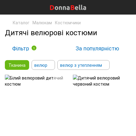
Каталог
Малюкам
Костюмчики
Дитячі велюрові костюми
Фільтр
За популярністю
1
Тканина
велюр
велюр з утепленням