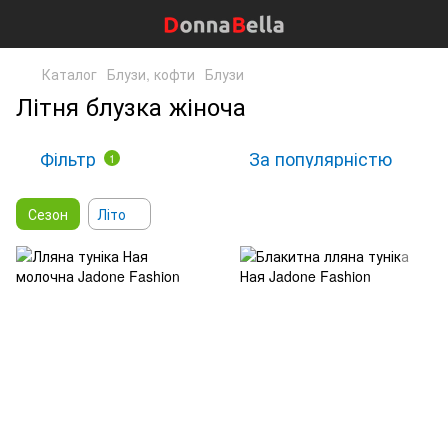
Каталог
Блузи, кофти
Блузи
Літня блузка жіноча
Фільтр
За популярністю
1
Сезон
Літо