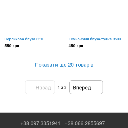
Персикова блуза 3510
Темно-синя блуза-туніка 3509
550 грн
450 грн
Показати ще 20 товарів
Назад
Вперед
1
з 3
+38 097 3351941
+38 066 2855697