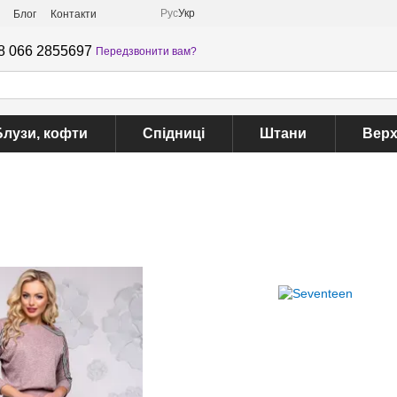
Рус
Укр
Блог
Контакти
8 066 2855697
Передзвонити вам?
Блузи, кофти
Спідниці
Штани
Верх