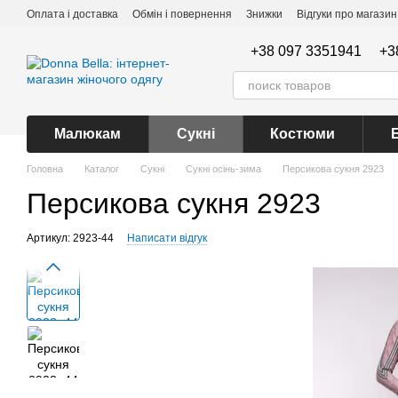
Перейти до основного контенту
Оплата і доставка
Обмін і повернення
Знижки
Відгуки про магазин
+38 097 3351941
+3
Малюкам
Сукні
Костюми
Головна
Каталог
Сукні
Сукні осінь-зима
Персикова сукня 2923
Персикова сукня 2923
Артикул: 2923-44
Написати відгук