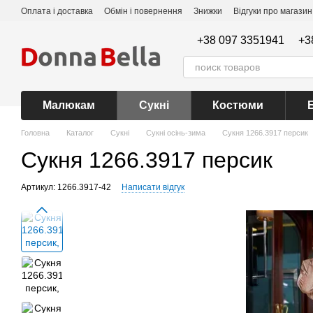
Перейти до основного контенту
Оплата і доставка
Обмін і повернення
Знижки
Відгуки про магазин
+38 097 3351941
+3
Малюкам
Сукні
Костюми
Головна
Каталог
Сукні
Сукні осінь-зима
Сукня 1266.3917 персик
Сукня 1266.3917 персик
Артикул: 1266.3917-42
Написати відгук