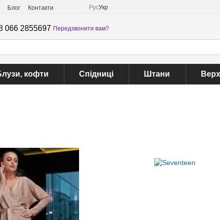
Рус
Укр
Блог
Контакти
8 066 2855697
Передзвонити вам?
Блузи, кофти
Спідниці
Штани
Верх