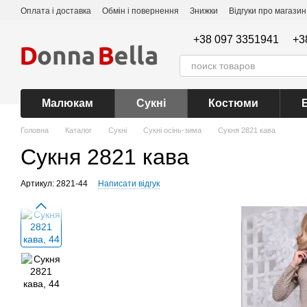
Перейти до основного контенту
Оплата і доставка
Обмін і повернення
Знижки
Відгуки про магазин
+38 097 3351941
+3
Малюкам
Сукні
Костюми
Головна
Каталог
Сукні
Сукні осінь-зима
Сукня 2821 кава
Сукня 2821 кава
Артикул: 2821-44
Написати відгук