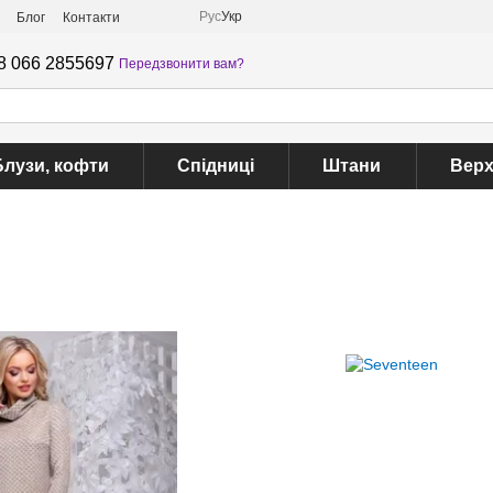
Рус
Укр
Блог
Контакти
8 066 2855697
Передзвонити вам?
Блузи, кофти
Спідниці
Штани
Верх